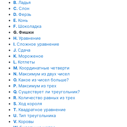
B.
Ладья
C.
Слон
D.
Ферзь
E.
Конь
F.
Шоколадка
G.
Фишки
H.
Уравнение
I.
Сложное уравнение
J.
Сдача
K.
Мороженое
L.
Котлеты
M.
Координатные четверти
N.
Максимум из двух чисел
O.
Какое из чисел больше?
P.
Максимум из трех
Q.
Существует ли треугольник?
R.
Количество равных из трех
S.
Ход короля
T.
Квадратное уравнение
U.
Тип треугольника
V.
Коровы