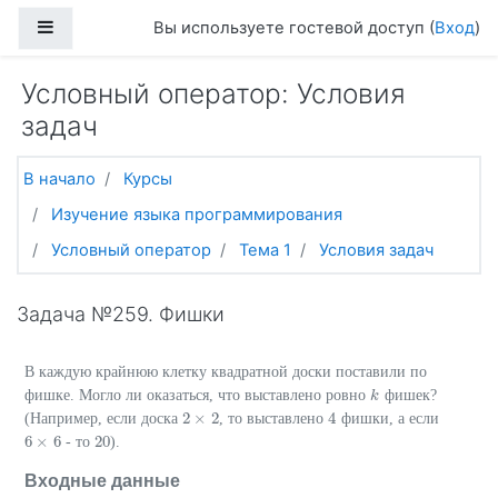
Перейти к основному содержанию
Боковая панель
Вы используете гостевой доступ (
Вход
)
Условный оператор: Условия
задач
В начало
Курсы
Изучение языка программирования
Условный оператор
Тема 1
Условия задач
Задача №259. Фишки
В каждую крайнюю клетку квадратной доски поставили по
фишке. Могло ли оказаться, что выставлено ровно
фишек?
k
k
2
×
2
4
(Например, если доска
, то выставлено
фишки, а если
2
×
2
4
6
×
6
20
- то
).
6
×
6
20
Входные данные