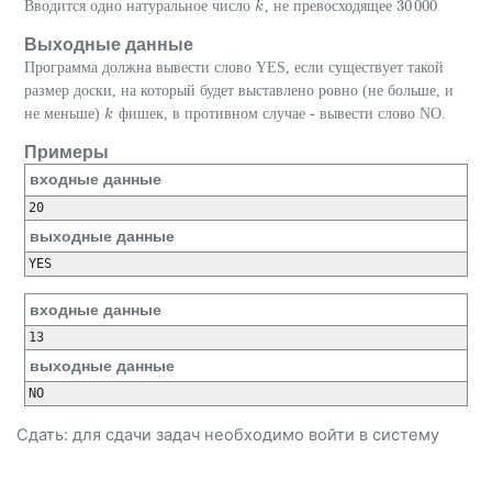
30
000
Вводится одно натуральное число
, не превосходящее
k
k
30
000
Выходные данные
Программа должна вывести слово YES, если существует такой
размер доски, на который будет выставлено ровно (не больше, и
не меньше)
фишек, в противном случае - вывести слово NO.
k
k
Примеры
входные данные
выходные данные
входные данные
выходные данные
Сдать: для сдачи задач необходимо
войти
в систему