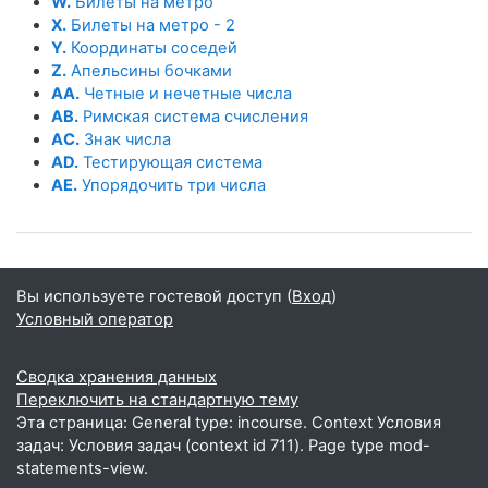
W.
Билеты на метро
X.
Билеты на метро - 2
Y.
Координаты соседей
Z.
Апельсины бочками
AA.
Четные и нечетные числа
AB.
Римская система счисления
AC.
Знак числа
AD.
Тестирующая система
AE.
Упорядочить три числа
Вы используете гостевой доступ (
Вход
)
Условный оператор
Сводка хранения данных
Переключить на стандартную тему
Эта страница: General type: incourse. Context Условия
задач: Условия задач (context id 711). Page type mod-
statements-view.