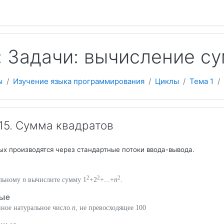
 содержанию
: Задачи: вычисление с
ы
Изучение языка программирования
Циклы
Тема 1
5. Сумма квадратов
ых производятся через стандартные потоки ввода-вывода.
2
2
2
альному
n
вычислите сумму 1
+2
+...+
n
.
ые
нное натуральное число
n
, не превосходящее 100