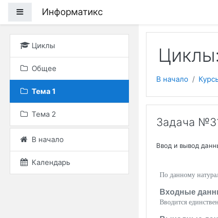
Перейти к основному
Информатикс
Боковая панель
Циклы
Циклы
Общее
В начало
Курс
Тема 1
Тема 2
Задача №31
В начало
Ввод и вывод данн
Календарь
По данному натур
Входные данн
Вводится единстве