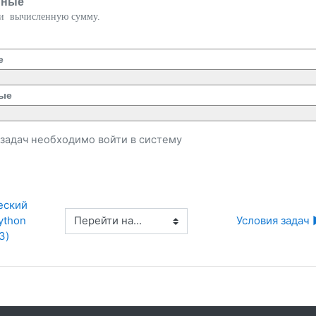
нные
ти вычисленную сумму.
е
ые
и задач необходимо
войти
в систему
еский 
Перейти на...
thon 
Условия задач 
3)