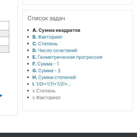
Пропустить Список задач
Список задач
A.
Сумма квадратов
B.
Факториал
C.
Степень
D.
Число сочетаний
E.
Геометрическая прогрессия
F.
Сумма - 1
G.
Сумма - 2
H.
Сумма степеней
I.
1/0!+1/1!+1/2!+...
x Степень
▶︎
x Факториал