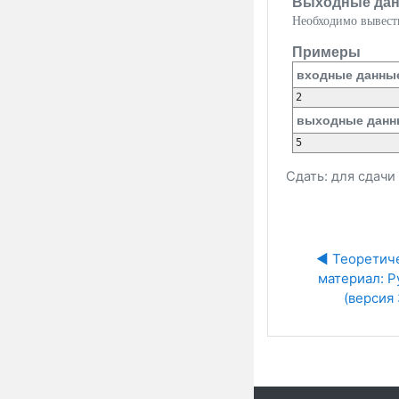
Выходные да
Необходимо вывес
Примеры
входные данны
выходные данн
Сдать: для сдач
◀︎ Теоретич
материал: Py
(версия 