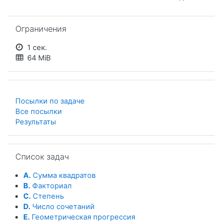
Пропустить Ограничения
Ограничения
1 сек.
64 MiB
Посылки по задаче
Все посылки
Результаты
Пропустить Список задач
Список задач
A.
Сумма квадратов
B.
Факториал
C.
Степень
D.
Число сочетаний
E.
Геометрическая прогрессия