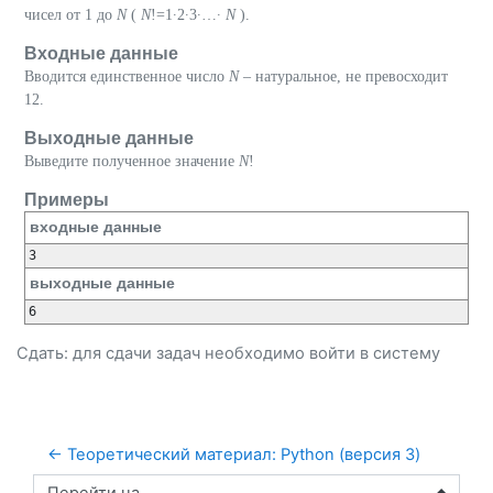
чисел от 1 до
N
(
N
!=1∙2∙3∙…∙
N
).
Входные данные
Вводится единственное число
N
– натуральное, не превосходит
12.
Выходные данные
Выведите полученное значение
N
!
Примеры
входные данные
3
выходные данные
6
Сдать: для сдачи задач необходимо
войти
в систему
← Теоретический материал: Python (версия 3)