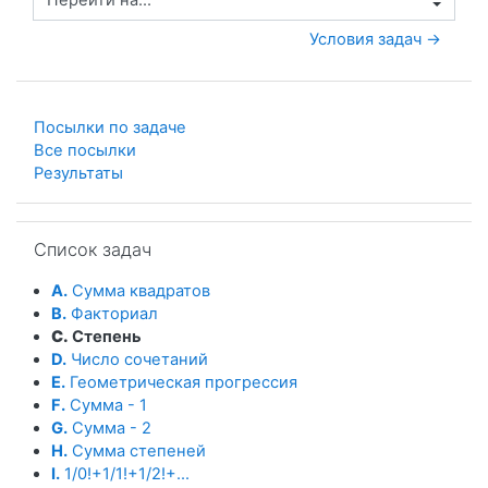
Перейти на...
Условия задач →
Посылки по задаче
Все посылки
Результаты
Пропустить Список задач
Список задач
A.
Сумма квадратов
B.
Факториал
C.
Степень
D.
Число сочетаний
E.
Геометрическая прогрессия
F.
Сумма - 1
G.
Сумма - 2
H.
Сумма степеней
I.
1/0!+1/1!+1/2!+...