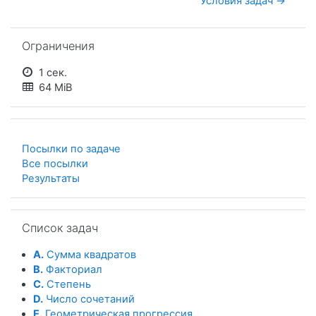
Условия задач →
Пропустить Ограничения
Ограничения
1 сек.
64 MiB
Посылки по задаче
Все посылки
Результаты
Пропустить Список задач
Список задач
A.
Сумма квадратов
B.
Факториал
C.
Степень
D.
Число сочетаний
E.
Геометрическая прогрессия