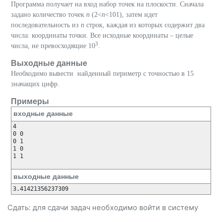
Программа получает на вход набор точек на плоскости. Сначала
задано количество точек
n
(2<
n
<101), затем идет
последовательность из
n
строк, каждая из которых содержит два
числа: координаты точки. Все исходные координаты
– целые
3
числа, не превосходящие 10
.
Выходные данные
Необходимо вывести найденный периметр с точностью в 15
значащих цифр.
Примеры
входные данные
4

0 0

0 1

1 0

1 1

выходные данные
Сдать: для сдачи задач необходимо
войти
в систему