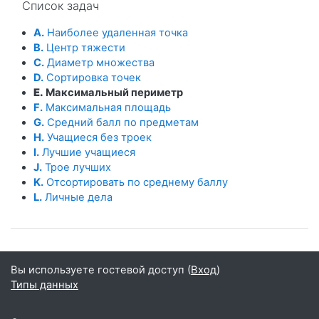
Список задач
A.
Наиболее удаленная точка
B.
Центр тяжести
C.
Диаметр множества
D.
Сортировка точек
E.
Максимальный периметр
F.
Максимальная площадь
G.
Средний балл по предметам
H.
Учащиеся без троек
I.
Лучшие учащиеся
J.
Трое лучших
K.
Отсортировать по среднему баллу
L.
Личные дела
Вы используете гостевой доступ (
Вход
)
Типы данных