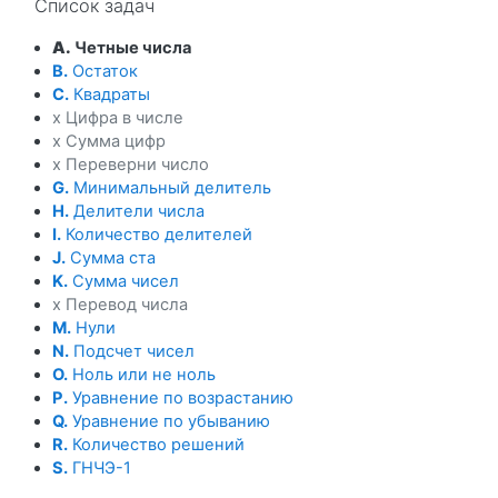
Список задач
A.
Четные числа
B.
Остаток
C.
Квадраты
x Цифра в числе
x Сумма цифр
x Переверни число
G.
Минимальный делитель
H.
Делители числа
I.
Количество делителей
J.
Сумма ста
K.
Сумма чисел
x Перевод числа
M.
Нули
N.
Подсчет чисел
O.
Ноль или не ноль
P.
Уравнение по возрастанию
Q.
Уравнение по убыванию
R.
Количество решений
S.
ГНЧЭ-1