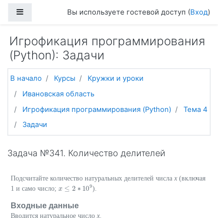
Перейти к основному содержанию
Боковая панель
Вы используете гостевой доступ (
Вход
)
Игрофикация программирования
(Python): Задачи
В начало
Курсы
Кружки и уроки
Ивановская область
Игрофикация программирования (Python)
Тема 4
Задачи
Задача №341. Количество делителей
Подсчитайте количество натуральных делителей числа
x
(включая
9
≤
2
∗
10
1 и само число;
).
x
x
≤
2
∗
10
9
Входные данные
Вводится натуральное число
x
.