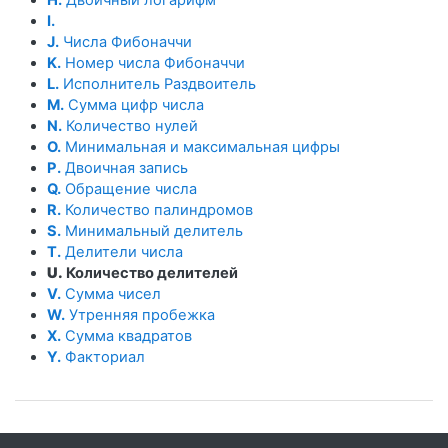
I.
J.
Числа Фибоначчи
K.
Номер числа Фибоначчи
L.
Исполнитель Раздвоитель
M.
Сумма цифр числа
N.
Количество нулей
O.
Минимальная и максимальная цифры
P.
Двоичная запись
Q.
Обращение числа
R.
Количество палиндромов
S.
Минимальный делитель
T.
Делители числа
U.
Количество делителей
V.
Сумма чисел
W.
Утренняя пробежка
X.
Сумма квадратов
Y.
Факториал