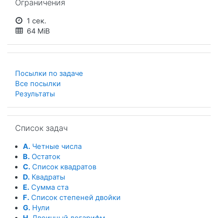
Ограничения
1 сек.
64 MiB
Посылки по задаче
Все посылки
Результаты
Пропустить Список задач
Список задач
A.
Четные числа
B.
Остаток
C.
Список квадратов
D.
Квадраты
E.
Сумма ста
F.
Список степеней двойки
G.
Нули
H.
Двоичный логарифм