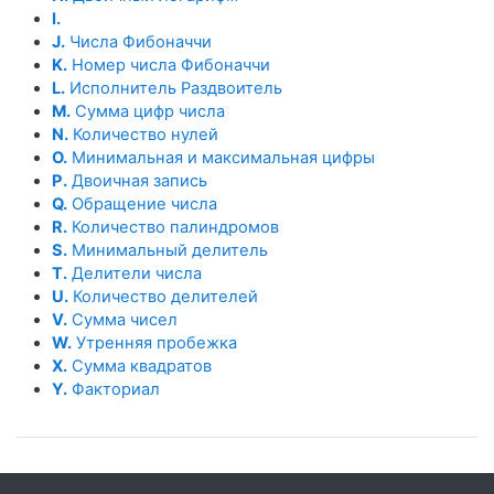
I.
J.
Числа Фибоначчи
K.
Номер числа Фибоначчи
L.
Исполнитель Раздвоитель
M.
Сумма цифр числа
N.
Количество нулей
O.
Минимальная и максимальная цифры
P.
Двоичная запись
Q.
Обращение числа
R.
Количество палиндромов
S.
Минимальный делитель
T.
Делители числа
U.
Количество делителей
V.
Сумма чисел
W.
Утренняя пробежка
X.
Сумма квадратов
Y.
Факториал