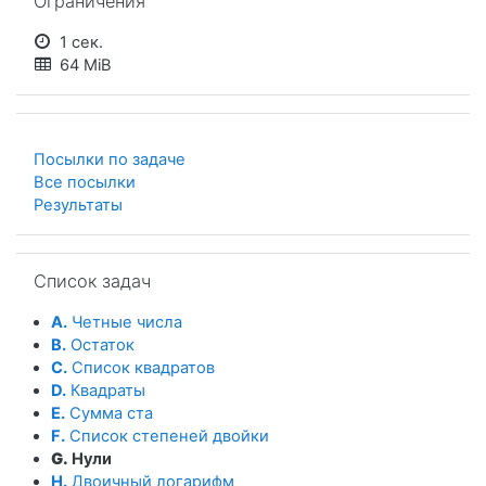
Ограничения
1 сек.
64 MiB
Посылки по задаче
Все посылки
Результаты
Пропустить Список задач
Список задач
A.
Четные числа
B.
Остаток
C.
Список квадратов
D.
Квадраты
E.
Сумма ста
F.
Список степеней двойки
G.
Нули
H.
Двоичный логарифм