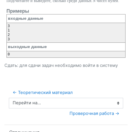
Подсчитайте и выведите, сколько среди данных
N
чисел нулей.
Примеры
входные данные
3

1

2

3
выходные данные
0
Сдать: для сдачи задач необходимо
войти
в систему
← Теоретический материал
Перейти на...
 Проверочная работа →
Пропустить Ограничения