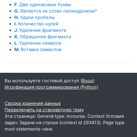
F.
Две одинаковые буквы
G.
Является ли слово палиндромом?
H.
Удали пробелы
I.
Количество нулей
J.
Удаление фрагмента
K.
Обращение фрагмента
L.
Удаление символа
M.
Вставка символов
Вы используете гостевой доступ (
Вход
)
Игрофикация программирования (Python)
Сводка хранения данных
Переключить на стандартную тему
Эта страница: General type: incourse. Context Условия
задач: Задачи на строки (context id 293413). Page type
mod-statements-view.