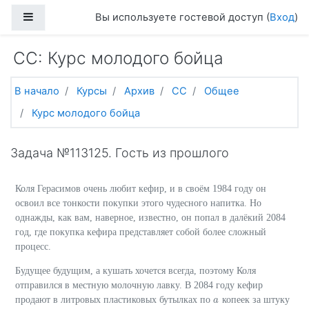
Перейти к основному содержанию
Боковая панель
Вы используете гостевой доступ (
Вход
)
CC: Курс молодого бойца
В начало
Курсы
Архив
CC
Общее
Курс молодого бойца
Задача №113125. Гость из прошлого
Коля Герасимов очень любит кефир, и в своём 1984 году он
освоил все тонкости покупки этого чудесного напитка. Но
однажды, как вам, наверное, известно, он попал в далёкий 2084
год, где покупка кефира представляет собой более сложный
процесс.
Будущее будущим, а кушать хочется всегда, поэтому Коля
отправился в местную молочную лавку. В 2084 году кефир
продают в литровых пластиковых бутылках по
копеек за штуку
a
a