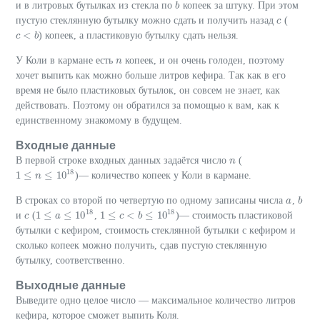
и в литровых бутылках из стекла по
копеек за штуку. При этом
b
b
пустую стеклянную бутылку можно сдать и получить назад
(
c
c
<
) копеек, а пластиковую бутылку сдать нельзя.
c
c
<
b
b
У Коли в кармане есть
копеек, и он очень голоден, поэтому
n
n
хочет выпить как можно больше литров кефира. Так как в его
время не было пластиковых бутылок, он совсем не знает, как
действовать. Поэтому он обратился за помощью к вам, как к
единственному знакомому в будущем.
Входные данные
В первой строке входных данных задаётся число
(
n
n
18
1
≤
≤
10
)— количество копеек у Коли в кармане.
1
≤
n
≤
n
10
18
В строках со второй по четвертую по одному записаны числа
,
a
a
b
b
18
18
1
≤
≤
10
1
≤
<
≤
10
и
(
,
)— стоимость пластиковой
c
c
1
≤
a
≤
a
10
18
1
≤
c
<
c
b
≤
10
b
18
бутылки с кефиром, стоимость стеклянной бутылки с кефиром и
сколько копеек можно получить, сдав пустую стеклянную
бутылку, соответственно.
Выходные данные
Выведите одно целое число — максимальное количество литров
кефира, которое сможет выпить Коля.