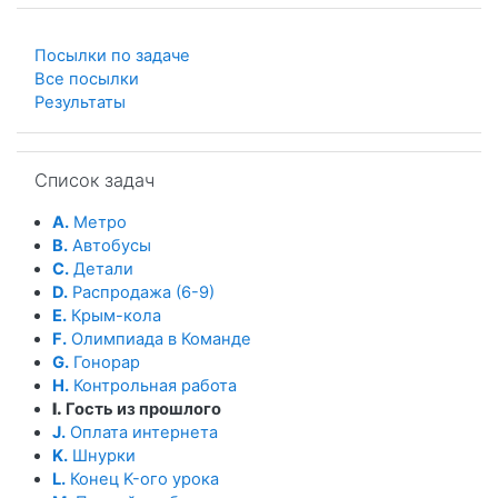
Посылки по задаче
Все посылки
Результаты
Пропустить Список задач
Список задач
A.
Метро
B.
Автобусы
C.
Детали
D.
Распродажа (6-9)
E.
Крым-кола
F.
Олимпиада в Команде
G.
Гонорар
H.
Контрольная работа
I.
Гость из прошлого
J.
Оплата интернета
K.
Шнурки
L.
Конец K-ого урока