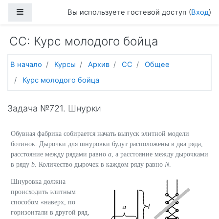
Перейти к основному содержанию
Боковая панель
Вы используете гостевой доступ (
Вход
)
CC: Курс молодого бойца
В начало
Курсы
Архив
CC
Общее
Курс молодого бойца
Задача №721. Шнурки
Обувная фабрика собирается начать выпуск элитной модели
ботинок. Дырочки для шнуровки будут расположены в два ряда,
расстояние между рядами равно
a
, а расстояние между дырочками
в ряду
b
. Количество дырочек в каждом ряду равно
N
.
Шнуровка должна
происходить элитным
способом «наверх, по
горизонтали в другой ряд,