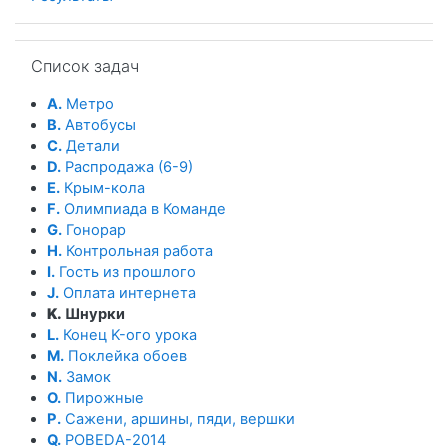
Пропустить Список задач
Список задач
A.
Метро
B.
Автобусы
C.
Детали
D.
Распродажа (6-9)
E.
Крым-кола
F.
Олимпиада в Команде
G.
Гонорар
H.
Контрольная работа
I.
Гость из прошлого
J.
Оплата интернета
K.
Шнурки
L.
Конец K-ого урока
M.
Поклейка обоев
N.
Замок
O.
Пирожные
P.
Сажени, аршины, пяди, вершки
Q.
POBEDA-2014