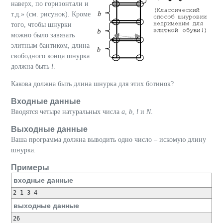
наверх, по горизонтали и
т.д.» (см. рисунок). Кроме
того, чтобы шнурки
можно было завязать
элитным бантиком, длина
свободного конца шнурка
должна быть
l
.
Какова должна быть длина шнурка для этих ботинок?
Входные данные
Вводятся четыре натуральных числа
a
,
b
,
l
и
N
.
Выходные данные
Ваша программа должна выводить одно число – искомую длину
шнурка.
Примеры
входные данные
выходные данные