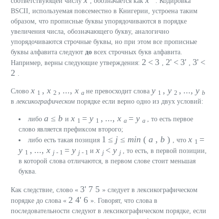
соответствующей числу
, обозначается как
. Кодировка
BSCII, используемая повсеместно в Книгерии, устроена таким
образом, что прописные буквы упорядочиваются в порядке
увеличения числа, обозначающего букву, аналогично
упорядочиваются строчные буквы, но при этом все прописные
буквы алфавита следуют
до
всех строчных букв алфавита.
2 < 3
2' < 3'
3' <
Например, верны следующие утверждения:
,
,
2
.
x
,
x
, ...,
x
y
,
y
, ...,
y
Слово
не превосходит слова
1
2
a
1
2
b
в
лексикографическом
порядке если верно одно из двух условий:
a
≤
b
x
=
y
, ...,
x
=
y
либо
и
, то есть первое
1
1
a
a
слово является префиксом второго;
1 ≤
j
≤
min
(
a
,
b
)
x
=
либо есть такая позиция
, что
1
y
, ...,
x
=
y
x
<
y
и
, то есть, в первой позиции,
1
j
- 1
j
- 1
j
j
в которой слова отличаются, в первом слове стоит меньшая
буква.
3'
7
5
Как следствие, слово «
» следует в лексикографическом
2
4'
6
порядке до слова «
». Говорят, что слова в
последовательности следуют в лексикографическом порядке, если