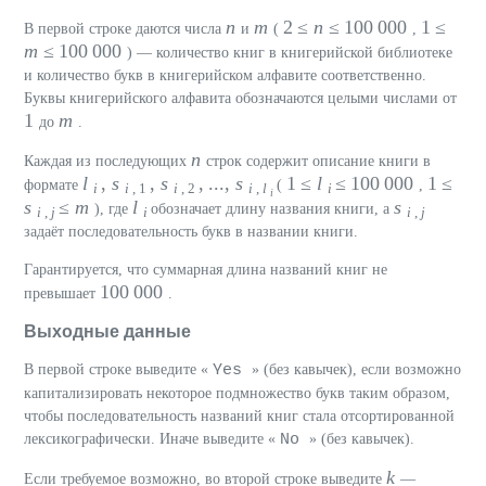
n
m
2 ≤
n
≤ 100 000
1 ≤
В первой строке даются числа
и
(
,
m
≤ 100 000
) — количество книг в книгерийской библиотеке
и количество букв в книгерийском алфавите соответственно.
Буквы книгерийского алфавита обозначаются целыми числами от
1
m
до
.
n
Каждая из последующих
строк содержит описание книги в
l
,
s
,
s
, ...,
s
1 ≤
l
≤ 100 000
1 ≤
формате
(
,
i
i
, 1
i
, 2
i
,
l
i
i
s
≤
m
l
s
), где
обозначает длину названия книги, а
i
,
j
i
i
,
j
задаёт последовательность букв в названии книги.
Гарантируется, что суммарная длина названий книг не
100 000
превышает
.
Выходные данные
Yes
В первой строке выведите «
» (без кавычек), если возможно
капитализировать некоторое подмножество букв таким образом,
чтобы последовательность названий книг стала отсортированной
No
лексикографически. Иначе выведите «
» (без кавычек).
k
Если требуемое возможно, во второй строке выведите
—