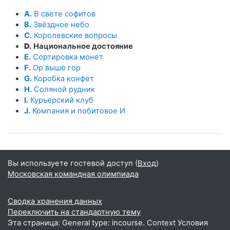
A.
В свете софитов
B.
Звёздное небо
C.
Королевские вопросы
D.
Национальное достояние
E.
Сортировка монет
F.
Ор выше гор
G.
Коробка конфет
H.
Соляной рудник
I.
Курьерский клуб
J.
Компания и побитовое И
Вы используете гостевой доступ (
Вход
)
Московская командная олимпиада
Сводка хранения данных
Переключить на стандартную тему
Эта страница: General type: incourse. Context Условия