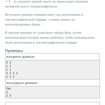
< 1
, то название третьей книги не превосходит названия
четвёртой книги лескикографически.
Во втором примере названия книг уже расположены в
лексикографическом порядке, а значит можно не
капитализировать буквы.
В третьем примере не существует набора букв, путём
капитализации которых можно добиться, чтобы названия книг
были расположены в лексикографическом порядке.
Примеры
входные данные
4 3

1 2

1 1

3 1 3 2

2 1 1
выходные данные
Yes

2

2 3 