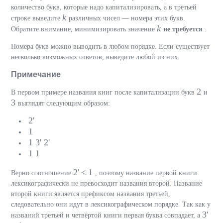
количество букв, которые надо капитализировать, а в третьей
k
строке выведите
различных чисел — номера этих букв.
k
Обратите внимание, минимизировать значение
не требуется
.
Номера букв можно выводить в любом порядке. Если существует
несколько возможных ответов, выведите любой из них.
Примечание
2
В первом примере названия книг после капитализации букв
и
3
выглядят следующим образом:
2'
1
1
3'
2'
1
1
2' < 1
Верно соотношение
, поэтому название первой книги
лексикографически не превосходит названия второй. Название
второй книги является префиксом названия третьей,
следовательно они идут в лексикографическом порядке. Так как у
3'
названий третьей и четвёртой книги первая буква совпадает, а