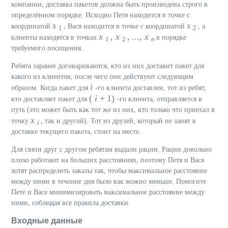
компании, доставка пакетов должна быть произведена строго в
определённом порядке. Исходно Петя находится в точке с
s
s
координатой
, Вася находится в точке с координатой
, а
1
2
x
,
x
, ...,
x
клиенты находятся в точках
в порядке
1
2
n
требуемого посещения.
Ребята заранее договариваются, кто из них доставит пакет для
какого из клиентов, после чего они действуют следующим
i
образом. Когда пакет для
-го клиента доставлен, тот из ребят,
(
i
+ 1)
кто доставляет пакет для
-го клиента, отправляется в
путь (это может быть как тот же из них, кто только что приехал в
x
точку
, так и другой). Тот из друзей, который не занят в
i
доставке текущего пакета, стоит на месте.
Для связи друг с другом ребятам выдали рации. Рации довольно
плохо работают на больших расстояниях, поэтому Петя и Вася
хотят распределить заказы так, чтобы максимальное расстояние
между ними в течение дня было как можно меньше. Помогите
Пете и Васе минимизировать максимальное расстояние между
ними, соблюдая все правила доставки.
Входные данные