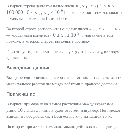
n
s
s
1 ≤
n
≤
В первой строке даны три целых числа
,
,
(
1
2
9
100 000
0 ≤
s
,
s
≤ 10
,
) — количество точек доставки и
1
2
начальные положения Пети и Васи.
n
x
,
x
, ...,
x
Во второй строке расположены
целых чисел
1
2
n
9
0 ≤
x
≤ 10
— координаты клиентов (
), указанные в том
i
порядке, в котором следует выполнять доставку.
s
,
s
,
x
, ...,
x
Гарантируется, что среди чисел
нет двух
1
2
1
n
одинаковых.
Выходные данные
Выведите единственное целое число — минимальное возможное
максимальное расстояние между ребятами в процессе доставки.
Примечание
В первом примере изначальное расстояние между курьерами
10
равно
. Эта величина и будет ответом, например, Петя может
выполнить обе доставки, а Вася останется в начальной точке.
Во втором примере оптимально можно действовать, например,