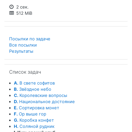
2 сек.
512 MiB
Посылки по задаче
Все посылки
Результаты
Пропустить Список задач
Список задач
A.
В свете софитов
B.
Звёздное небо
C.
Королевские вопросы
D.
Национальное достояние
E.
Сортировка монет
F.
Ор выше гор
G.
Коробка конфет
H.
Соляной рудник