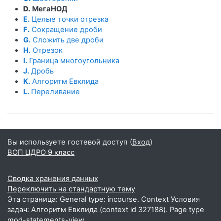
D.
МегаНОД
E.
Целые точки отрезка
F.
Сокращение дроби
G.
Сложить две дроби
H.
Отрезок
I.
Граница многоугольника
J.
Дробь
K.
Алгоритм Евклида
L.
Переливание
Вы используете гостевой доступ (
Вход
)
ВОП ЦДРО 9 класс
Сводка хранения данных
Переключить на стандартную тему
Эта страница: General type: incourse. Context Условия
задач: Алгоритм Евклида (context id 327188). Page type
mod-statements-view.