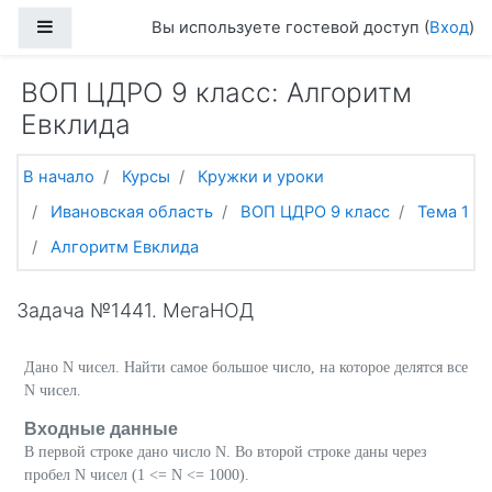
Перейти к основному содержанию
Боковая панель
Вы используете гостевой доступ (
Вход
)
ВОП ЦДРО 9 класс: Алгоритм
Евклида
В начало
Курсы
Кружки и уроки
Ивановская область
ВОП ЦДРО 9 класс
Тема 1
Алгоритм Евклида
Задача №1441. МегаНОД
Дано
N
чисел. Найти самое большое число, на которое делятся все
N
чисел.
Входные данные
В первой строке дано число
N
. Во второй строке даны через
пробел
N
чисел (1 <= N <= 1000).