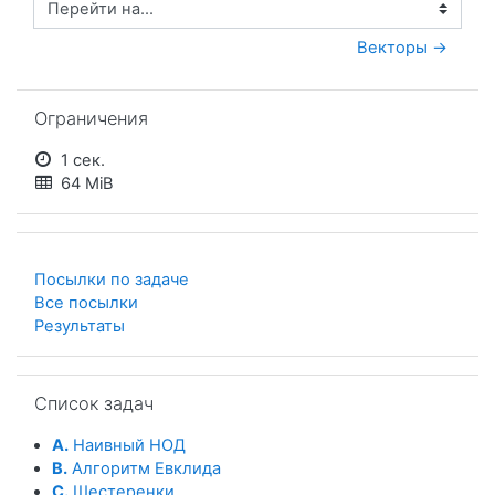
Перейти на...
Векторы →
Пропустить Ограничения
Ограничения
1 сек.
64 MiB
Посылки по задаче
Все посылки
Результаты
Пропустить Список задач
Список задач
A.
Наивный НОД
B.
Алгоритм Евклида
C.
Шестеренки