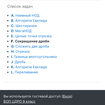
Пропустить Список задач
Список задач
A.
Наивный НОД
B.
Алгоритм Евклида
C.
Шестеренки
D.
МегаНОД
E.
Целые точки отрезка
F.
Сокращение дроби
G.
Сложить две дроби
H.
Отрезок
I.
Граница многоугольника
J.
Дробь
K.
Алгоритм Евклида
L.
Переливание
Вы используете гостевой доступ (
Вход
)
ВОП ЦДРО 9 класс