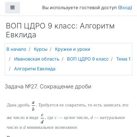
Перейти к основному содержанию
Боковая панель
Вы используете гостевой доступ (
Вход
)
ВОП ЦДРО 9 класс: Алгоритм
Евклида
В начало
Курсы
Кружки и уроки
Ивановская область
ВОП ЦДРО 9 класс
Тема 1
Алгоритм Евклида
Задача №27. Сокращение дроби
Дана дробь
. Требуется ее сократить, то есть записать это
же число в виде
, где
c
— целое число,
d
— натуральное
число и
d
минимальное возможное.