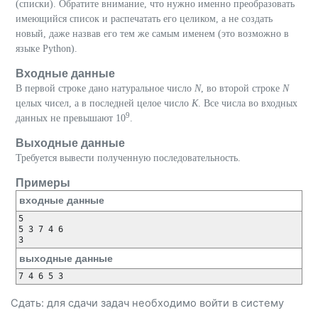
(списки). Обратите внимание, что нужно именно преобразовать
имеющийся список и распечатать его целиком, а не создать
новый, даже назвав его тем же самым именем (это возможно в
языке Python).
Входные данные
В первой строке дано натуральное число
N
, во второй строке
N
целых чисел, а в последней целое число
K
. Все числа во входных
9
данных не превышают 10
.
Выходные данные
Требуется вывести полученную последовательность.
Примеры
входные данные
5

5 3 7 4 6

выходные данные
Сдать: для сдачи задач необходимо
войти
в систему