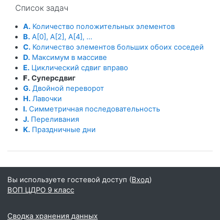
Список задач
A.
Количество положительных элементов
B.
A[0], A[2], A[4], ...
C.
Количество элементов больших обоих соседей
D.
Максимум в массиве
E.
Циклический сдвиг вправо
F.
Суперсдвиг
G.
Двойной переворот
H.
Лавочки
I.
Симметричная последовательность
J.
Переливания
K.
Праздничные дни
Вы используете гостевой доступ (
Вход
)
ВОП ЦДРО 9 класс
Сводка хранения данных