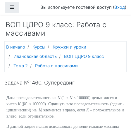
Перейти к основному содержанию
Боковая панель
Вы используете гостевой доступ (
Вход
)
ВОП ЦДРО 9 класс: Работа с
массивами
В начало
Курсы
Кружки и уроки
Ивановская область
ВОП ЦДРО 9 класс
Тема 2
Работа с массивами
Задача №1460. Суперсдвиг
Дана последовательность из
N
(1 ≤
N
≤ 100000) целых чисел и
число
K
(|
K
| ≤ 100000). Сдвинуть всю последовательность (сдвиг -
циклический) на |
K
| элементов вправо, если
K
– положительное и
влево, если отрицательное.
В данной задаче нельзя использовать дополнительные массивы