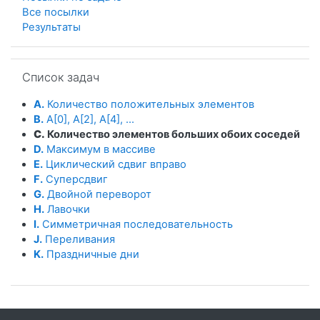
Все посылки
Результаты
Пропустить Список задач
Список задач
A.
Количество положительных элементов
B.
A[0], A[2], A[4], ...
C.
Количество элементов больших обоих соседей
D.
Максимум в массиве
E.
Циклический сдвиг вправо
F.
Суперсдвиг
G.
Двойной переворот
H.
Лавочки
I.
Симметричная последовательность
J.
Переливания
K.
Праздничные дни