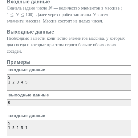
Входные данные
Сначала задано число
— количество элементов в массиве (
N
N
1
≤
≤
100
). Далее через пробел записаны
чисел —
1
≤
N
≤
N
100
N
N
элементы массива. Массив состоит из целых чисел.
Выходные данные
Необходимо вывести количество элементов массива, у которых
два соседа и которые при этом строго больше обоих своих
соседей.
Примеры
входные данные
5

1 2 3 4 5

выходные данные
входные данные
5

1 5 1 5 1
