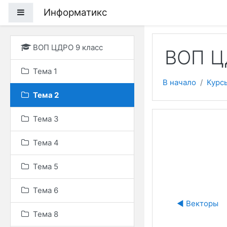
Перейти к основному
Информатикс
Боковая панель
ВОП ЦДРО 9 класс
ВОП Ц
Тема 1
В начало
Курс
Тема 2
Тема 3
Тема 4
Тема 5
Тема 6
◀︎ Векторы
Тема 8