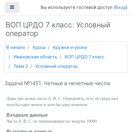
Перейти к основному содержанию
Боковая панель
Вы используете гостевой доступ (
Вход
)
ВОП ЦРДО 7 класс: Условный
оператор
В начало
Курсы
Кружки и уроки
Ивановская область
ВОП ЦРДО 7 класс
Тема 2
Условный оператор
Задача №1451. Четные и нечетные числа
Даны три целых числа
A
,
B
,
C
. Определить, есть ли среди них
хотя бы одно четное и хотя бы одно нечетное.
Входные данные
Числа
A
,
B
,
C
, не превышающие по модулю 10000.
Выходные данные