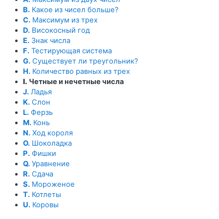
B.
Какое из чисел больше?
C.
Максимум из трех
D.
Високосный год
E.
Знак числа
F.
Тестирующая система
G.
Существует ли треугольник?
H.
Количество равных из трех
I.
Четные и нечетные числа
J.
Ладья
K.
Слон
L.
Ферзь
M.
Конь
N.
Ход короля
O.
Шоколадка
P.
Фишки
Q.
Уравнение
R.
Сдача
S.
Мороженое
T.
Котлеты
U.
Коровы