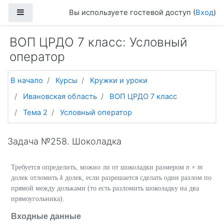
Перейти к основному содержанию
Боковая панель
Вы используете гостевой доступ (
Вход
)
ВОП ЦРДО 7 класс: Условный
оператор
В начало
Курсы
Кружки и уроки
Ивановская область
ВОП ЦРДО 7 класс
Тема 2
Условный оператор
Задача №258. Шоколадка
Требуется определить, можно ли от шоколадки размером
n
×
m
долек отломить
k
долек, если разрешается сделать один разлом по
прямой между дольками (то есть разломить шоколадку на два
прямоугольника).
Входные данные