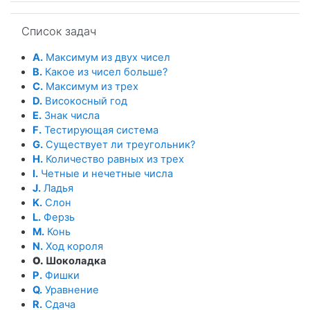
Пропустить Список задач
Список задач
A.
Максимум из двух чисел
B.
Какое из чисел больше?
C.
Максимум из трех
D.
Високосный год
E.
Знак числа
F.
Тестирующая система
G.
Существует ли треугольник?
H.
Количество равных из трех
I.
Четные и нечетные числа
J.
Ладья
K.
Слон
L.
Ферзь
M.
Конь
N.
Ход короля
O.
Шоколадка
P.
Фишки
Q.
Уравнение
R.
Сдача