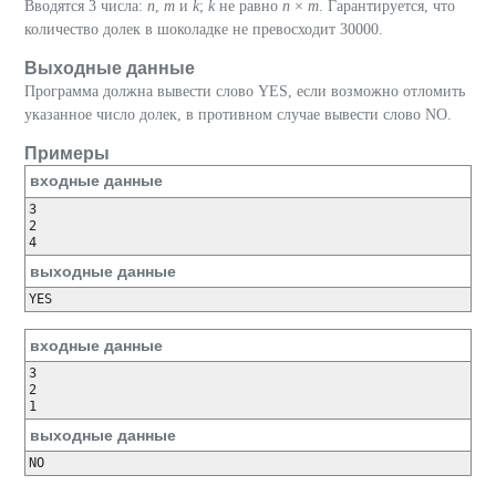
Вводятся 3 числа:
n
,
m
и
k
;
k
не равно
n
×
m
. Гарантируется, что
количество долек в шоколадке не превосходит 30000.
Выходные данные
Программа должна вывести слово YES, если возможно отломить
указанное число долек, в противном случае вывести слово NO.
Примеры
входные данные
3

2

4
выходные данные
YES
входные данные
3

2

1
выходные данные
NO