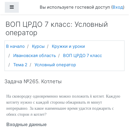
Перейти к основному содержанию
Боковая панель
Вы используете гостевой доступ (
Вход
)
ВОП ЦРДО 7 класс: Условный
оператор
В начало
Курсы
Кружки и уроки
Ивановская область
ВОП ЦРДО 7 класс
Тема 2
Условный оператор
Задача №265. Котлеты
На сковородку одновременно можно положить
k
котлет. Каждую
котлету нужно с каждой стороны обжаривать
m
минут
непрерывно. За какое наименьшее время удастся поджарить с
обеих сторон
n
котлет?
Входные данные