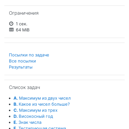
Пропустить Ограничения
Ограничения
1 сек.
64 MiB
Посылки по задаче
Все посылки
Результаты
Пропустить Список задач
Список задач
A.
Максимум из двух чисел
B.
Какое из чисел больше?
C.
Максимум из трех
D.
Високосный год
E.
Знак числа
F.
Тестирующая система