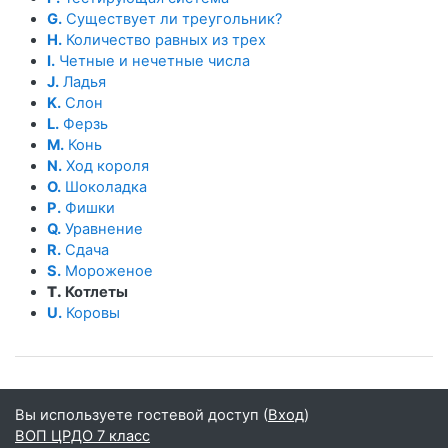
G.
Существует ли треугольник?
H.
Количество равных из трех
I.
Четные и нечетные числа
J.
Ладья
K.
Слон
L.
Ферзь
M.
Конь
N.
Ход короля
O.
Шоколадка
P.
Фишки
Q.
Уравнение
R.
Сдача
S.
Мороженое
T.
Котлеты
U.
Коровы
Вы используете гостевой доступ (
Вход
)
ВОП ЦРДО 7 класс