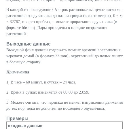
В каждой из последующих
N
строк расположены: целое число
x
–
i
расстояние от одуванчика до начала грядки (в сантиметрах), 0 ≤
x
i
≤ 32767, и через пробел
t
– момент прорастания одуванчика (в
i
формате hh
:
mm). Пары приведены в порядке возрастания
расстояний.
Выходные данные
Выходной файл должен содержать момент времени возвращения
черепахи домой (в формате hh:mm), округленный до целых минут
в большую сторону.
Примечания
1. В часе – 60 минут, в сутках – 24 часа.
2. Время в сутках изменяется от 00:00 до 23:59.
3. Можете считать, что черепаха не меняет направления движения
до тех пор, пока не доползет до последнего одуванчика.
Примеры
входные данные