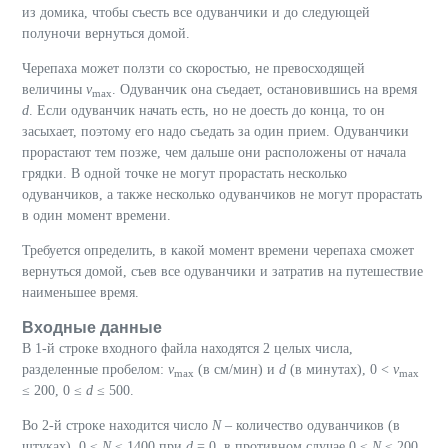
из домика, чтобы съесть все одуванчики и до следующей
полуночи вернуться домой.
Черепаха может ползти со скоростью, не превосходящей
величины
v
. Одуванчик она съедает, остановившись на время
max
d
. Если одуванчик начать есть, но не доесть до конца, то он
засыхает, поэтому его надо съедать за один прием. Одуванчики
прорастают тем позже, чем дальше они расположены от начала
грядки. В одной точке не могут прорастать несколько
одуванчиков, а также несколько одуванчиков не могут прорастать
в один момент времени.
Требуется определить, в какой момент времени черепаха сможет
вернуться домой, съев все одуванчики и затратив на путешествие
наименьшее время.
Входные данные
В 1-й строке входного файла находятся 2 целых числа,
разделенные пробелом:
v
(в см/мин) и
d
(в минутах), 0 <
v
max
max
≤ 200, 0 ≤
d
≤ 500.
Во 2-й строке находится число
N
– количество одуванчиков (в
штуках). 0 ≤
N
≤ 1400 при
d
= 0, в противном случае 0 ≤
N
≤ 200.