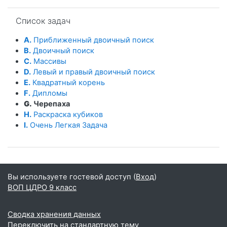
Пропустить Список задач
Список задач
A.
Приближенный двоичный поиск
B.
Двоичный поиск
C.
Массивы
D.
Левый и правый двоичный поиск
E.
Квадратный корень
F.
Дипломы
G.
Черепаха
H.
Раскраска кубиков
I.
Очень Легкая Задача
Вы используете гостевой доступ (
Вход
)
ВОП ЦДРО 9 класс
Сводка хранения данных
Переключить на стандартную тему