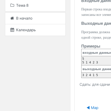
Входные данн
Тема 8
Первая строка вхо
записаны все элеме
В начало
Выходные да
Календарь
Программа должна 
одной строке, разд
Примеры
входные данны
5

выходные данн
Сдать: для сдач
◀︎ Map