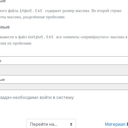
ые
input.txt
дного файла
содержит размер массива. Во второй строке
нты массива, разделённые пробелами.
нные
output.txt
вывести в файл
все элементы «перевёрнутого» массива в
елив их пробелами.
е
ые
и задач необходимо
войти
в систему
Перейти на...
Материал 