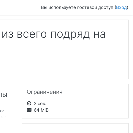
Вы используете гостевой доступ (
Вход
)
из всего подряд на
Пропустить Ограничения
Ограничения
ны
2 сек.
64 MiB
се
ны в