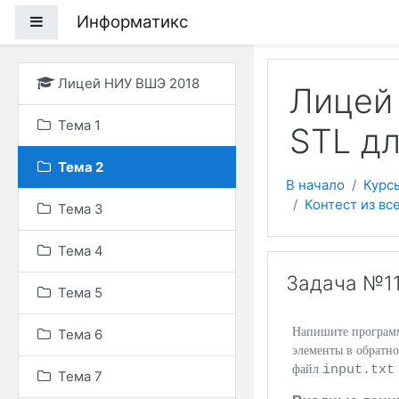
Перейти к основному
Информатикс
Боковая панель
Лицей НИУ ВШЭ 2018
Лицей 
Тема 1
STL дл
Тема 2
В начало
Курс
Контест из вс
Тема 3
Тема 4
Задача №11
Тема 5
Напишите программу
Тема 6
элементы в обратно
input.tx
файл
Тема 7