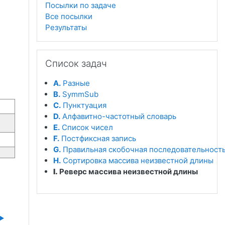
Посылки по задаче
Все посылки
Результаты
Пропустить Список задач
Список задач
A.
Разные
B.
SymmSub
C.
Пунктуация
D.
Алфавитно-частотный словарь
E.
Список чисел
F.
Постфиксная запись
G.
Правильная скобочная последовательност
H.
Сортировка массива неизвестной длины
I.
Реверс массива неизвестной длины
▶︎