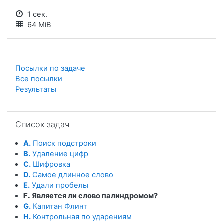
1 сек.
64 MiB
Посылки по задаче
Все посылки
Результаты
Пропустить Список задач
Список задач
A.
Поиск подстроки
B.
Удаление цифр
C.
Шифровка
D.
Самое длинное слово
E.
Удали пробелы
F.
Является ли слово палиндромом?
G.
Капитан Флинт
H.
Контрольная по ударениям