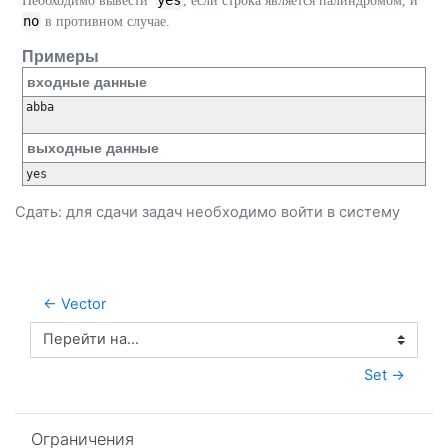
yes
Необходимо вывести
, если строка является палиндромом, и
no
в противном случае.
Примеры
входные данные
abba

выходные данные
Сдать: для сдачи задач необходимо
войти
в систему
← Vector
Перейти на...
Set →
Пропустить Ограничения
Ограничения