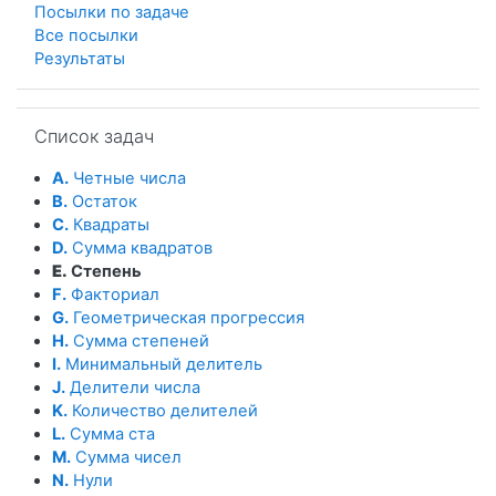
Посылки по задаче
Все посылки
Результаты
Пропустить Список задач
Список задач
A.
Четные числа
B.
Остаток
C.
Квадраты
D.
Сумма квадратов
E.
Степень
F.
Факториал
G.
Геометрическая прогрессия
H.
Сумма степеней
I.
Минимальный делитель
J.
Делители числа
K.
Количество делителей
L.
Сумма ста
M.
Сумма чисел
N.
Нули