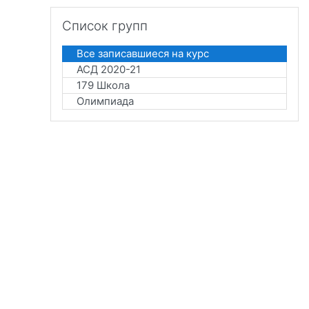
Пропустить Список групп
Список групп
Все записавшиеся на курс
АСД 2020-21
179 Школа
Олимпиада