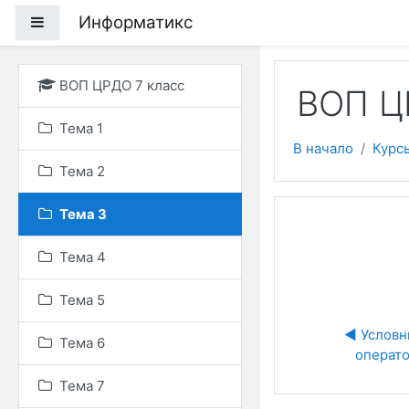
Перейти к основному
Информатикс
Боковая панель
ВОП ЦРДО 7 класс
ВОП Ц
Тема 1
В начало
Курс
Тема 2
Тема 3
Тема 4
Тема 5
◀︎ Условн
Тема 6
операт
Тема 7