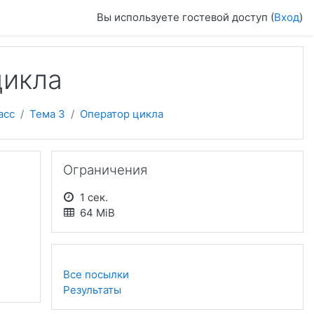
Вы используете гостевой доступ (
Вход
)
цикла
асс
Тема 3
Оператор цикла
Пропустить Ограничения
Ограничения
1 сек.
64 MiB
Все посылки
Результаты