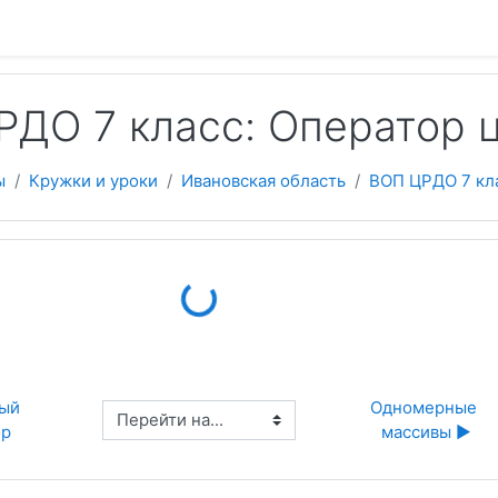
 содержанию
РДО 7 класс: Оператор 
ы
Кружки и уроки
Ивановская область
ВОП ЦРДО 7 кл
Loading...
ый 
Одномерные 
Перейти на...
ор
массивы ▶︎