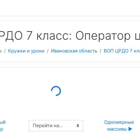
 содержанию
РДО 7 класс: Оператор 
ы
Кружки и уроки
Ивановская область
ВОП ЦРДО 7 кл
Loading...
ый 
Одномерные 
Перейти на...
ор
массивы ▶︎