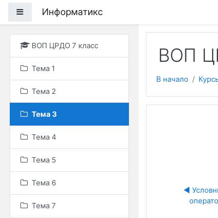
Перейти к основному
Информатикс
Боковая панель
ВОП ЦРДО 7 класс
ВОП Ц
Тема 1
В начало
Курс
Тема 2
Тема 3
Тема 4
Тема 5
Тема 6
◀︎ Условн
операт
Тема 7