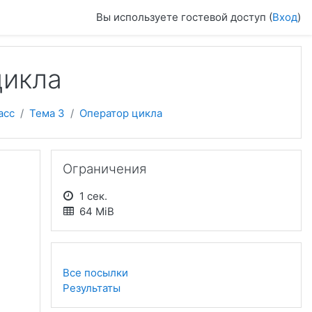
Вы используете гостевой доступ (
Вход
)
цикла
асс
Тема 3
Оператор цикла
Пропустить Ограничения
Ограничения
1 сек.
64 MiB
Все посылки
Результаты