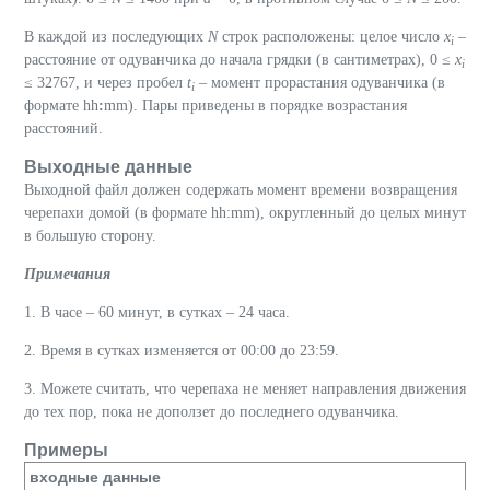
В каждой из последующих
N
строк расположены: целое число
x
–
i
расстояние от одуванчика до начала грядки (в сантиметрах), 0 ≤
x
i
≤ 32767, и через пробел
t
– момент прорастания одуванчика (в
i
формате hh
:
mm). Пары приведены в порядке возрастания
расстояний.
Выходные данные
Выходной файл должен содержать момент времени возвращения
черепахи домой (в формате hh:mm), округленный до целых минут
в большую сторону.
Примечания
1. В часе – 60 минут, в сутках – 24 часа.
2. Время в сутках изменяется от 00:00 до 23:59.
3. Можете считать, что черепаха не меняет направления движения
до тех пор, пока не доползет до последнего одуванчика.
Примеры
входные данные