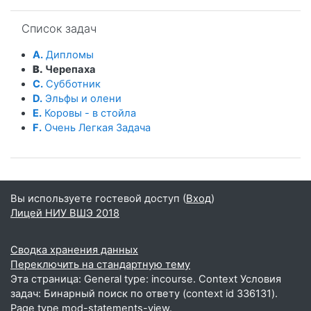
Пропустить Список задач
Список задач
A.
Дипломы
B.
Черепаха
C.
Субботник
D.
Эльфы и олени
E.
Коровы - в стойла
F.
Очень Легкая Задача
Вы используете гостевой доступ (
Вход
)
Лицей НИУ ВШЭ 2018
Сводка хранения данных
Переключить на стандартную тему
Эта страница: General type: incourse. Context Условия
задач: Бинарный поиск по ответу (context id 336131).
Page type mod-statements-view.