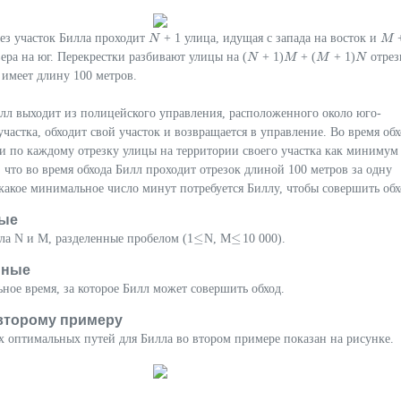
ез участок Билла проходит
+ 1 улица, идущая с запада на восток и
N
N
M
M
вера на юг. Перекрестки разбивают улицы на (
+ 1)
+ (
+ 1)
отрез
N
N
M
M
M
M
N
N
имеет длину 100 метров.
лл выходит из полицейского управления, расположенного около юго-
участка, обходит свой участок и возвращается в управление. Во время об
и по каждому отрезку улицы на территории своего участка как минимум
, что во время обхода Билл проходит отрезок длиной 100 метров за одну
какое минимальное число минут потребуется Биллу, чтобы совершить обх
ые
≤
≤
ла N и M, разделенные пробелом (1
N, M
10 000).
≤
≤
нные
ое время, за которое Билл может совершить обход.
второму примеру
 оптимальных путей для Билла во втором примере показан на рисунке.