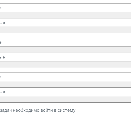
е
ые
е
ые
е
ые
и задач необходимо
войти
в систему