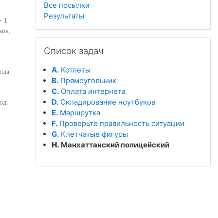
Все посылки
Результаты
+ 1
ков,
Пропустить Список задач
Список задач
A.
Котлеты
хода
B.
Прямоугольник
C.
Оплата интернета
D.
Складирование ноутбуков
од.
E.
Маршрутка
F.
Проверьте правильность ситуации
G.
Клетчатые фигуры
H.
Манхаттанский полицейский