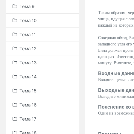
Тема 9
Таким образом, чер
улица, идущая с се
Тема 10
каждый из которых 
Тема 11
Совершая обход, Би
западного угла его 
Тема 12
Билл должен пройт
один раз. Известно
Тема 13
минуту. Выясните, 
Входные данн
Тема 14
Вводятся целые чис
Выходные да
Тема 15
Выведите минимальн
Тема 16
Пояснение ко 
Один из возможных
Тема 17
Тема 18