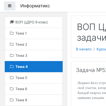
Перейти к основному
Информатикс
Боковая панель
ВОП ЦДРО 9 класс
ВОП Ц
Тема 1
задач
Тема 2
В начало
Курс
Тема 3
Тема 4
Задача №52
Тема 5
Недавно Билл устро
свой участок, кото
Тема 6
Каждый квартал име
прямыми улицами.
Тема 8