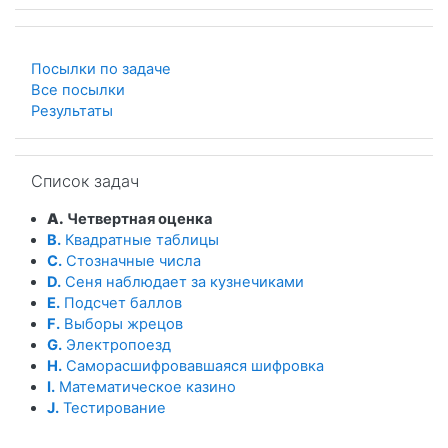
Посылки по задаче
Все посылки
Результаты
Пропустить Список задач
Список задач
A.
Четвертная оценка
B.
Квадратные таблицы
C.
Стозначные числа
D.
Сеня наблюдает за кузнечиками
E.
Подсчет баллов
F.
Выборы жрецов
G.
Электропоезд
H.
Саморасшифровавшаяся шифровка
I.
Математическое казино
J.
Тестирование