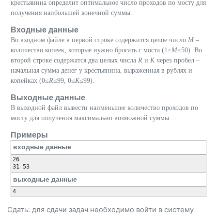
крестьянина определит оптимальное число проходов по мосту для
получения наибольшей конечной суммы.
Входные данные
Во входном файле в первой строке содержится целое число
M
–
количество копеек, которые нужно бросать с моста (1≤
M
≤50). Во
второй строке содержатся два целых числа
R
и
K
через пробел –
начальная сумма денег у крестьянина, выраженная в рублях и
копейках (0≤
R
≤99, 0≤
K
≤99).
Выходные данные
В выходной файл вывести наименьшее количество проходов по
мосту для получения максимально возможной суммы.
Примеры
входные данные
26

выходные данные
Сдать: для сдачи задач необходимо
войти
в систему