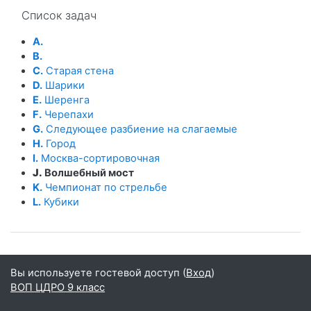
Пропустить Список задач
Список задач
A.
B.
C.
Старая стена
D.
Шарики
E.
Шеренга
F.
Черепахи
G.
Следующее разбиение на слагаемые
H.
Город
I.
Москва-сортировочная
J.
Волшебный мост
K.
Чемпионат по стрельбе
L.
Кубики
Вы используете гостевой доступ (
Вход
)
ВОП ЦДРО 9 класс