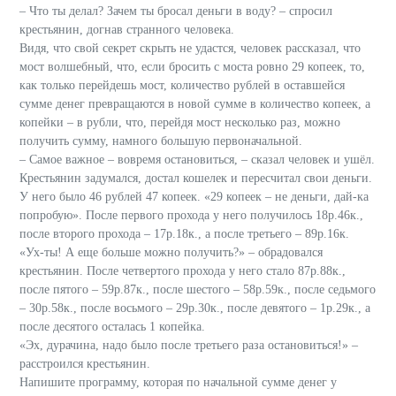
– Что ты делал? Зачем ты бросал деньги в воду? – спросил
крестьянин, догнав странного человека.
Видя, что свой секрет скрыть не удастся, человек рассказал, что
мост волшебный, что, если бросить с моста ровно 29 копеек, то,
как только перейдешь мост, количество рублей в оставшейся
сумме денег превращаются в новой сумме в количество копеек, а
копейки – в рубли, что, перейдя мост несколько раз, можно
получить сумму, намного большую первоначальной.
– Самое важное – вовремя остановиться, – сказал человек и ушёл.
Крестьянин задумался, достал кошелек и пересчитал свои деньги.
У него было 46 рублей 47 копеек. «29 копеек – не деньги, дай-ка
попробую». После первого прохода у него получилось 18р.46к.,
после второго прохода – 17р.18к., а после третьего – 89р.16к.
«Ух-ты! А еще больше можно получить?» – обрадовался
крестьянин. После четвертого прохода у него стало 87р.88к.,
после пятого – 59р.87к., после шестого – 58р.59к., после седьмого
– 30р.58к., после восьмого – 29р.30к., после девятого – 1р.29к., а
после десятого осталась 1 копейка.
«Эх, дурачина, надо было после третьего раза остановиться!» –
расстроился крестьянин.
Напишите программу, которая по начальной сумме денег у