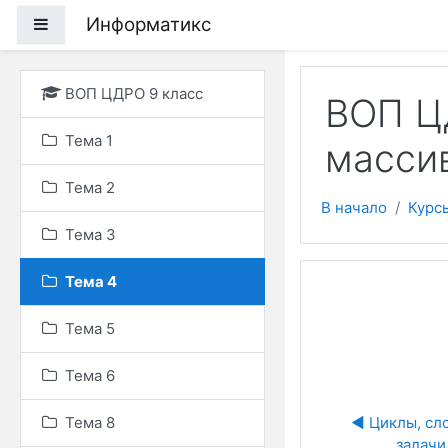
Перейти к основному
Информатикс
Боковая панель
ВОП ЦДРО 9 класс
ВОП Ц
Тема 1
масси
Тема 2
В начало
Курс
Тема 3
Тема 4
Тема 5
Тема 6
Тема 8
◀︎ Циклы, сл
задачи