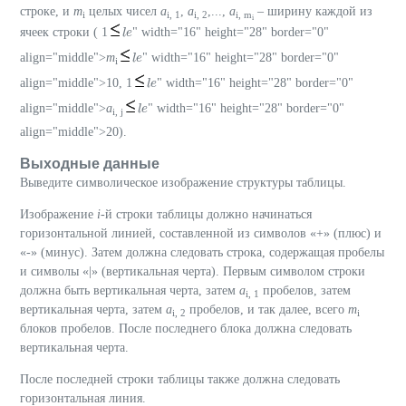
строке, и
m
целых чисел
a
,
a
,...,
a
– ширину каждой из
i
i, 1
i, 2
i, m
i
ячеек строки (
1
" width="16" height="28" border="0"
l
l
e
e
align="middle">
m
" width="16" height="28" border="0"
l
l
e
e
i
align="middle">10,
1
" width="16" height="28" border="0"
l
l
e
e
align="middle">
a
" width="16" height="28" border="0"
l
l
e
e
i, j
align="middle">20).
Выходные данные
Выведите символическое изображение структуры таблицы.
Изображение
i
-й строки таблицы должно начинаться
горизонтальной линией, составленной из символов «+» (плюс) и
«-» (минус). Затем должна следовать строка, содержащая пробелы
и символы «|» (вертикальная черта). Первым символом строки
должна быть вертикальная черта, затем
a
пробелов, затем
i, 1
вертикальная черта, затем
a
пробелов, и так далее, всего
m
i, 2
i
блоков пробелов. После последнего блока должна следовать
вертикальная черта.
После последней строки таблицы также должна следовать
горизонтальная линия.