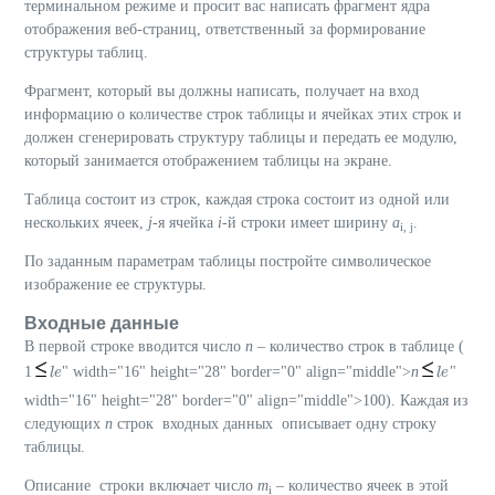
терминальном режиме и просит вас написать фрагмент ядра
отображения веб-страниц, ответственный за формирование
структуры таблиц.
Фрагмент, который вы должны написать, получает на вход
информацию о количестве строк таблицы и ячейках этих строк и
должен сгенерировать структуру таблицы и передать ее модулю,
который занимается отображением таблицы на экране.
Таблица состоит из строк, каждая строка состоит из одной или
нескольких ячеек,
j
-я ячейка
i
-й строки имеет ширину
a
.
i, j
По заданным параметрам таблицы постройте символическое
изображение ее структуры.
Входные данные
В первой строке вводится число
n
– количество строк в таблице (
1
" width="16" height="28" border="0" align="middle">
n
"
l
l
e
e
l
l
e
e
width="16" height="28" border="0" align="middle">100). Каждая из
следующих
n
строк входных данных описывает одну строку
таблицы.
Описание строки включает число
m
– количество ячеек в этой
i