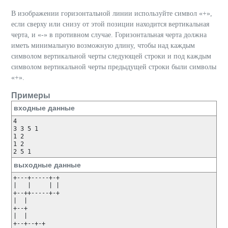
В изображении горизонтальной линии используйте символ «+»,
если сверху или снизу от этой позиции находится вертикальная
черта, и «-» в противном случае. Горизонтальная черта должна
иметь минимальную возможную длину, чтобы над каждым
символом вертикальной черты следующей строки и под каждым
символом вертикальной черты предыдущей строки были символы
«+».
Примеры
входные данные
4

3 3 5 1

1 2

1 2

выходные данные
+---+-----+-+

|   |     | |

+--++-----+-+

|  |

+--+

|  |

+--+--+-+
