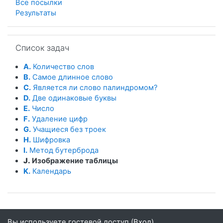
Все посылки
Результаты
Пропустить Список задач
Список задач
A.
Количество слов
B.
Самое длинное слово
C.
Является ли слово палиндромом?
D.
Две одинаковые буквы
E.
Число
F.
Удаление цифр
G.
Учащиеся без троек
H.
Шифровка
I.
Метод бутерброда
J.
Изображение таблицы
K.
Календарь
Вы используете гостевой доступ (
Вход
)