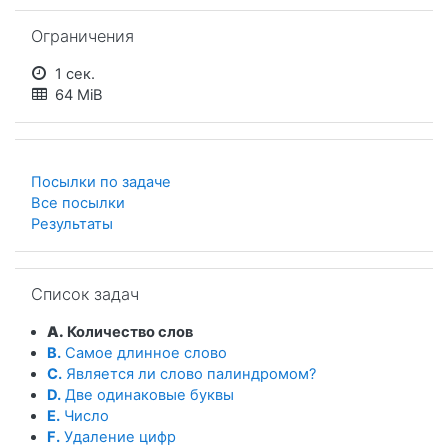
Пропустить Ограничения
Ограничения
1 сек.
64 MiB
Посылки по задаче
Все посылки
Результаты
Пропустить Список задач
Список задач
A.
Количество слов
B.
Самое длинное слово
C.
Является ли слово палиндромом?
D.
Две одинаковые буквы
E.
Число
F.
Удаление цифр