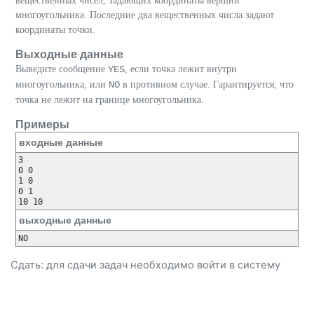
вещественных чисел, задающих координаты вершин
многоугольника. Последние два вещественных числа задают
координаты точки.
Выходные данные
Выведите сообщение
YES
, если точка лежит внутри
многоугольника, или
NO
в противном случае. Гарантируется, что
точка не лежит на границе многоугольника.
Примеры
входные данные
3

0 0

1 0

0 1

выходные данные
Сдать: для сдачи задач необходимо
войти
в систему