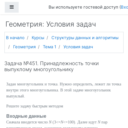
Перейти к основному содержанию
Боковая панель
Вы используете гостевой доступ (
Вх
Геометрия: Условия задач
В начало
Курсы
Структуры данных и алгоритмы
Геометрия
Тема 1
Условия задач
Задача №451. Принадлежность точки
выпуклому многоугольнику
Задан многоугольник и точка. Нужно определить, лежит ли точка
внутри этого многоугольника. В этой задаче многоугольник
выпуклый.
Решите задачу быстрым методом
Входные данные
Сначала вводится число
N
(3<=
N
<=100). Далее идут
N
пар