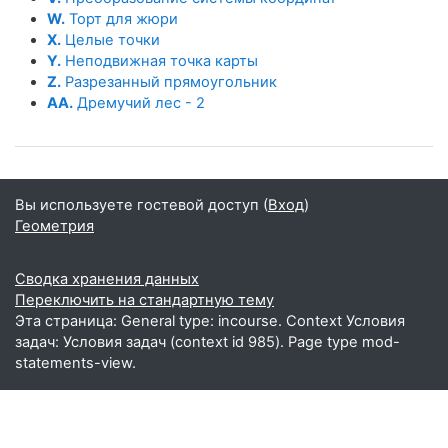
W.
Торт для жюри
X.
Целые точки
Y.
Неподвижная точка карты
Z.
Разрезанный прямоугольник
AA.
Дремучий лес - 2
Вы используете гостевой доступ (
Вход
)
Геометрия
Сводка хранения данных
Переключить на стандартную тему
Эта страница: General type: incourse. Context Условия
задач: Условия задач (context id 985). Page type mod-
statements-view.