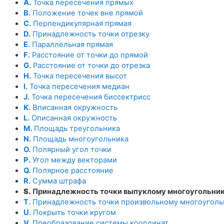
A.
Точка пересечения прямых
B.
Положение точек вне прямой
C.
Перпендикулярная прямая
D.
Принадлежность точки отрезку
E.
Параллельная прямая
F.
Расстояние от точки до прямой
G.
Расстояние от точки до отрезка
H.
Точка пересечения высот
I.
Точка пересечения медиан
J.
Точка пересечения биссектрисс
K.
Вписанная окружность
L.
Описанная окружность
M.
Площадь треугольника
N.
Площадь многоугольника
O.
Полярный угол точки
P.
Угол между векторами
Q.
Полярное расстояние
R.
Сумма штрафа
S.
Принадлежность точки выпуклому многоугольни
T.
Принадлежность точки произвольному многоуголь
U.
Покрыть точки кругом
V.
Преобразование системы координат