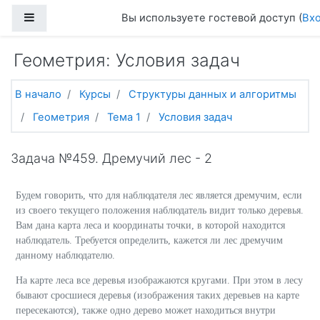
Перейти к основному содержанию
Боковая панель
Вы используете гостевой доступ (
Вх
Геометрия: Условия задач
В начало
Курсы
Структуры данных и алгоритмы
Геометрия
Тема 1
Условия задач
Задача №459. Дремучий лес - 2
Будем говорить, что для наблюдателя лес является дремучим, если
из своего текущего положения наблюдатель видит только деревья.
Вам дана карта леса и координаты точки, в которой находится
наблюдатель. Требуется определить, кажется ли лес дремучим
данному наблюдателю.
На карте леса все деревья изображаются кругами. При этом в лесу
бывают сросшиеся деревья (изображения таких деревьев на карте
пересекаются), также одно дерево может находиться внутри