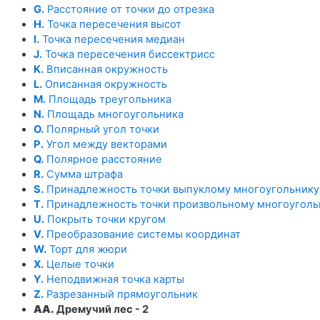
G.
Расстояние от точки до отрезка
H.
Точка пересечения высот
I.
Точка пересечения медиан
J.
Точка пересечения биссектрисс
K.
Вписанная окружность
L.
Описанная окружность
M.
Площадь треугольника
N.
Площадь многоугольника
O.
Полярный угол точки
P.
Угол между векторами
Q.
Полярное расстояние
R.
Сумма штрафа
S.
Принадлежность точки выпуклому многоугольнику
T.
Принадлежность точки произвольному многоуголь
U.
Покрыть точки кругом
V.
Преобразование системы координат
W.
Торт для жюри
X.
Целые точки
Y.
Неподвижная точка карты
Z.
Разрезанный прямоугольник
AA.
Дремучий лес - 2