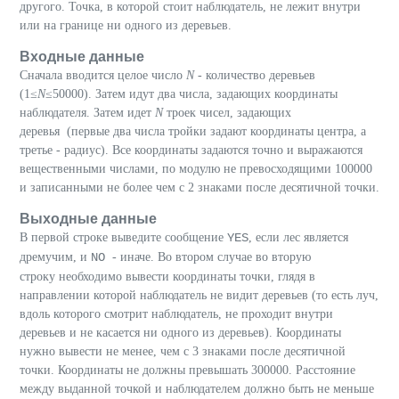
другого. Точка, в которой стоит наблюдатель, не лежит внутри
или на границе ни одного из деревьев.
Входные данные
Cначала вводится целое число
N
- количество деревьев
(1≤
N
≤50000). Затем идут два числа, задающих координаты
наблюдателя. Затем идет
N
троек чисел, задающих
деревья (первые два числа тройки задают координаты центра, а
третье - радиус). Все координаты задаются точно и выражаются
вещественными числами, по модулю не превосходящими 100000
и записанными не более чем с 2 знаками после десятичной точки.
Выходные данные
В первой строке выведите сообщение
YES
, если лес является
дремучим, и
NO
- иначе. Во втором случае во вторую
строку необходимо вывести координаты точки, глядя в
направлении которой наблюдатель не видит деревьев (то есть луч,
вдоль которого смотрит наблюдатель, не проходит внутри
деревьев и не касается ни одного из деревьев). Координаты
нужно вывести не менее, чем с 3 знаками после десятичной
точки. Координаты не должны превышать 300000. Расстояние
между выданной точкой и наблюдателем должно быть не меньше