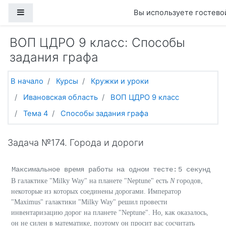
Перейти к основному содержанию
Боковая панель
Вы используете гостевой
ВОП ЦДРО 9 класс: Способы
задания графа
В начало
Курсы
Кружки и уроки
Ивановская область
ВОП ЦДРО 9 класс
Тема 4
Способы задания графа
Задача №174. Города и дороги
Максимальное время работы на одном тесте:
5 секунд
В галактике "Milky Way" на планете "Neptune" есть
N
городов,
некоторые из которых соединены дорогами. Император
"Maximus" галактики "Milky Way" решил провести
инвентаризацию дорог на планете "Neptune". Но, как оказалось,
он не силен в математике, поэтому он просит вас сосчитать