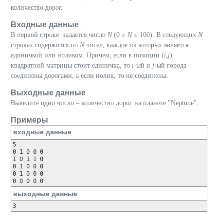
количество дорог.
Входные данные
В первой строке задается число
N
(0 ≤
N
≤ 100). В следующих
N
строках содержится по
N
чисел, каждое из которых является
единичкой или ноликом. Причем, если в позиции (
i
,
j
)
квадратной матрицы стоит единичка, то
i
-ый и
j
-ый города
соединены дорогами, а если нолик, то не соединены.
Выходные данные
Выведите одно число – количество дорог на планете "Neptune".
Примеры
входные данные
5

0 1 0 0 0 

1 0 1 1 0 

0 1 0 0 0 

0 1 0 0 0 

выходные данные