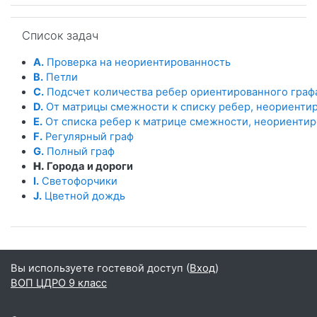
Пропустить Список задач
Список задач
A.
Проверка на неориентированность
B.
Петли
C.
Подсчет количества ребер ориентированного граф
D.
От матрицы смежности к списку ребер, неориенти
E.
От списка ребер к матрице смежности, неориенти
F.
Регулярный граф
G.
Полный граф
H.
Города и дороги
I.
Светофорчики
J.
Цветной дождь
Вы используете гостевой доступ (
Вход
)
ВОП ЦДРО 9 класс