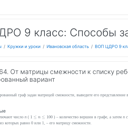
 содержанию
ДРО 9 класс: Способы з
ы
Кружки и уроки
Ивановская область
ВОП ЦДРО 9 кл
4. От матрицы смежности к списку реб
рованный вариант
рованный граф задан матрицей смежности, выведите его представление 
ые
1
≤
≤
100
ключают число
n
(
) – количество вершин в графе, а затем
n
с
1
≤
n
≤
n
100
из которых равно 0 или 1, – его матрицу смежности.