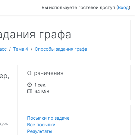
Вы используете гостевой доступ (
Вход
)
адания графа
асс
Тема 4
Способы задания графа
Пропустить Ограничения
Ограничения
ер,
1 сек.
64 MiB
в
Посылки по задаче
трок
Все посылки
Результаты