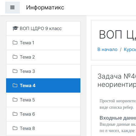
Перейти к основному
Информатикс
Боковая панель
ВОП ЦДРО 9 класс
ВОП Ц
Тема 1
В начало
Курс
Тема 2
Тема 3
Задача №46
неориенти
Тема 4
Тема 5
Простой неориенти
виде списка ребер.
Тема 6
Входные данн
Входные данные в
Тема 8
по
n
чисел, каждое 