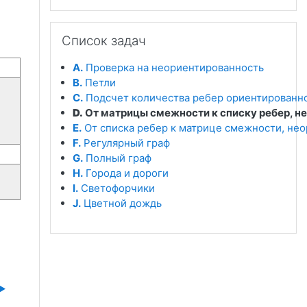
Пропустить Список задач
Список задач
A.
Проверка на неориентированность
B.
Петли
C.
Подсчет количества ребер ориентированно
D.
От матрицы смежности к списку ребер, н
E.
От списка ребер к матрице смежности, не
F.
Регулярный граф
G.
Полный граф
H.
Города и дороги
I.
Светофорчики
J.
Цветной дождь
▶︎