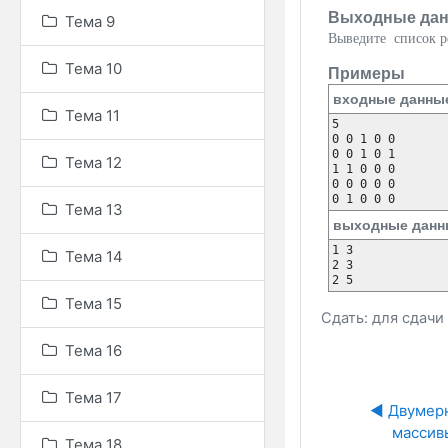
Выходные да
Тема 9
Выведите список ре
Тема 10
Примеры
входные данны
Тема 11
5

0 0 1 0 0 

0 0 1 0 1 

Тема 12
1 1 0 0 0 

0 0 0 0 0 

Тема 13
выходные данн
1 3

Тема 14
2 3

Тема 15
Сдать: для сдач
Тема 16
Тема 17
◀︎ Двумер
массив
Тема 18