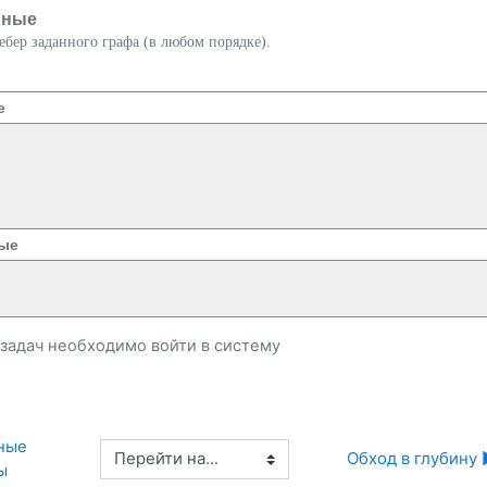
нные
бер заданного графа (в любом порядке).
е
ые
и задач необходимо
войти
в систему
ные 
Перейти на...
Обход в глубину 
ы