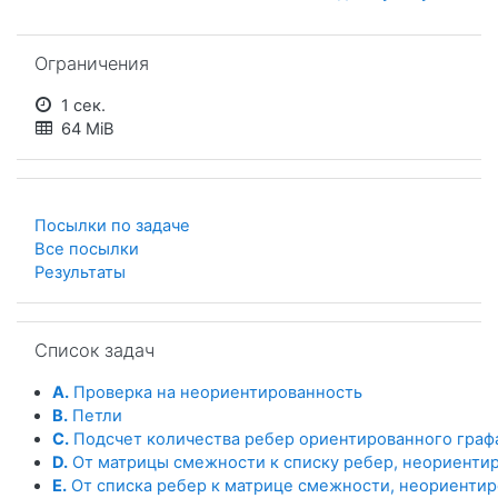
Пропустить Ограничения
Ограничения
1 сек.
64 MiB
Посылки по задаче
Все посылки
Результаты
Пропустить Список задач
Список задач
A.
Проверка на неориентированность
B.
Петли
C.
Подсчет количества ребер ориентированного граф
D.
От матрицы смежности к списку ребер, неориенти
E.
От списка ребер к матрице смежности, неориенти