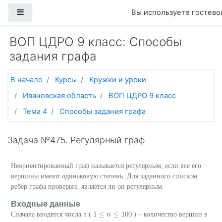
Перейти к основному содержанию
Боковая панель
Вы используете гостевой
ВОП ЦДРО 9 класс: Способы
задания графа
В начало
Курсы
Кружки и уроки
Ивановская область
ВОП ЦДРО 9 класс
Тема 4
Способы задания графа
Задача №475. Регулярный граф
Неориентированный граф называется регулярным, если все его
вершины имеют одинаковую степень. Для заданного списком
ребер графа проверьте, является ли он регулярным.
Входные данные
1
≤
≤
100
Сначала вводятся числа
n
(
) – количество вершин в
1
≤
n
≤
n
100