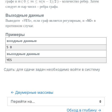
0
≤
≤
(
−
1
)
/
2
графе и
m
(
) – количество ребер. Затем
0
≤
m
≤
m
n
(
n
−
n
1
)
/
n
2
следует
m
пар чисел – ребра графа.
Выходные данные
YES
NO
Выведите «
», если граф является регулярным, и «
» в
противном случае.
Примеры
входные данные
5 0
выходные данные
YES
Сдать: для сдачи задач необходимо
войти
в систему
← Двумерные массивы
Перейти на...
Обход в глубину →