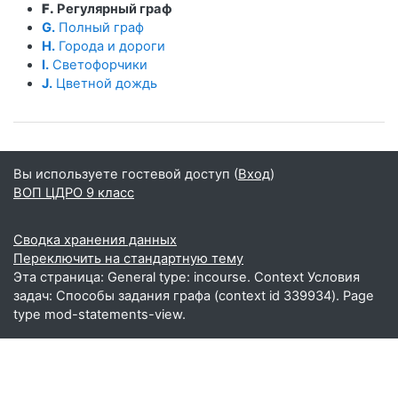
F.
Регулярный граф
G.
Полный граф
H.
Города и дороги
I.
Светофорчики
J.
Цветной дождь
Вы используете гостевой доступ (
Вход
)
ВОП ЦДРО 9 класс
Сводка хранения данных
Переключить на стандартную тему
Эта страница: General type: incourse. Context Условия
задач: Способы задания графа (context id 339934). Page
type mod-statements-view.