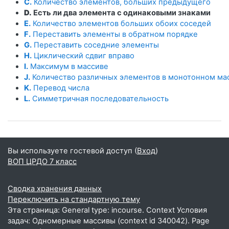
C.
Количество элементов, больших предыдущего
D.
Есть ли два элемента с одинаковыми знаками
E.
Количество элементов больших обоих соседей
F.
Переставить элементы в обратном порядке
G.
Переставить соседние элементы
H.
Циклический сдвиг вправо
I.
Максимум в массиве
J.
Количество различных элементов в монотонном ма
K.
Перевод числа
L.
Симметричная последовательность
Вы используете гостевой доступ (
Вход
)
ВОП ЦРДО 7 класс
Сводка хранения данных
Переключить на стандартную тему
Эта страница: General type: incourse. Context Условия
задач: Одномерные массивы (context id 340042). Page