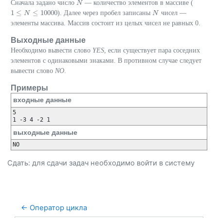
Сначала задано число
— количество элементов в массиве (
N
N
1
≤
≤
10000
). Далее через пробел записаны
чисел —
1
≤
N
≤
N
10000
N
N
элементы массива. Массив состоит из целых чисел не равных 0.
Выходные данные
Необходимо вывести слово
YES
, если существует пара соседних
элементов с одинаковыми знаками. В противном случае следует
вывести слово
NO
.
Примеры
входные данные
5

выходные данные
Сдать: для сдачи задач необходимо
войти
в систему
← Оператор цикла