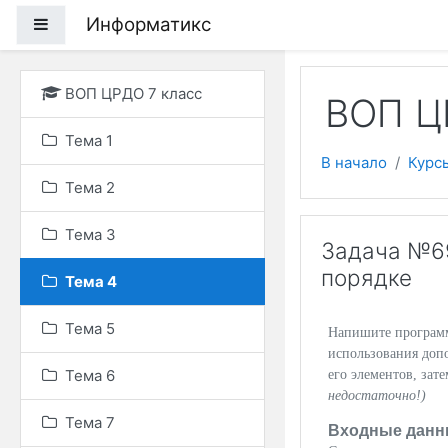
Перейти к основному
Информатикс
Боковая панель
ВОП ЦРДО 7 класс
ВОП Ц
Тема 1
В начало
Курс
Тема 2
Тема 3
Задача №69
порядке
Тема 4
Тема 5
Напишите программу
использования доп
Тема 6
его элементов, зат
недостаточно!)
Тема 7
Входные данн