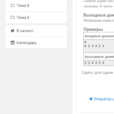
Сначала задано чи
Тема 8
записаны
чисел 
N
N
Выходные да
Тема 9
Необходимо вывест
Примеры
В начало
входные данны
Календарь
6

4 5 3 4 2 3

выходные данн
Сдать: для сдач
◀︎ Оператор 