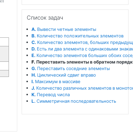
бел
Пропустить Список задач
Список задач
A.
Вывести четные элементы
B.
Количество положительных элементов
C.
Количество элементов, больших предыдущ
D.
Есть ли два элемента с одинаковыми знака
E.
Количество элементов больших обоих сос
F.
Переставить элементы в обратном порядк
G.
Переставить соседние элементы
H.
Циклический сдвиг вправо
I.
Максимум в массиве
J.
Количество различных элементов в моното
K.
Перевод числа
L.
Симметричная последовательность