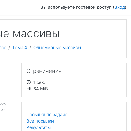
Вы используете гостевой доступ (
Вход
)
ые массивы
асс
Тема 4
Одномерные массивы
Пропустить Ограничения
Ограничения
1 сек.
64 MiB
док
дке –
Посылки по задаче
Все посылки
Результаты