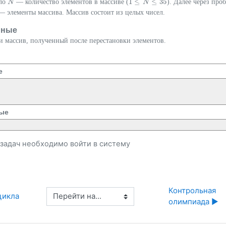
1
≤
≤
35
сло
— количество элементов в массиве (
). Далее через про
N
N
1
≤
N
≤
N
35
— элементы массива. Массив состоит из целых чисел.
нные
и массив, полученный после перестановки элементов.
е
ые
и задач необходимо
войти
в систему
Контрольная 
Перейти на...
цикла
олимпиада ▶︎