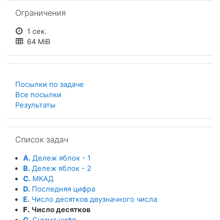
Пропустить Ограничения
Ограничения
1 сек.
64 MiB
Посылки по задаче
Все посылки
Результаты
Пропустить Список задач
Список задач
A.
Дележ яблок - 1
B.
Дележ яблок - 2
C.
МКАД
D.
Последняя цифра
E.
Число десятков двузначного числа
F.
Число десятков
G.
Сумма цифр