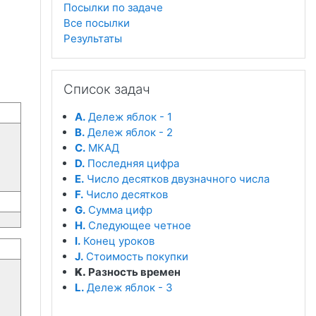
Посылки по задаче
Все посылки
Результаты
Пропустить Список задач
Список задач
A.
Дележ яблок - 1
B.
Дележ яблок - 2
C.
МКАД
D.
Последняя цифра
E.
Число десятков двузначного числа
F.
Число десятков
G.
Сумма цифр
H.
Следующее четное
I.
Конец уроков
J.
Стоимость покупки
K.
Разность времен
L.
Дележ яблок - 3