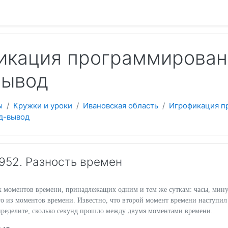
 содержанию
кация программировани
вывод
ы
Кружки и уроки
Ивановская область
Игрофикация п
од-вывод
52. Разность времен
х моментов времени, принадлежащих одним и тем же суткам: часы, мин
о из моментов времени. Известно, что второй момент времени наступил
пределите, сколько секунд прошло между двумя моментами времени.