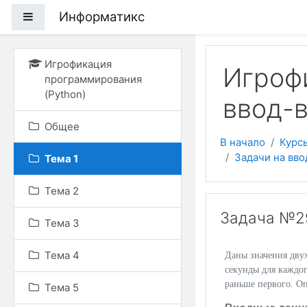
Перейти к основному
Информатикс
Боковая панель
Игрофикация
Игрофи
программирования
(Python)
ввод-
Общее
В начало
Курс
Задачи на вв
Тема 1
Тема 2
Задача №29
Тема 3
Тема 4
Даны значения дву
секунды для каждог
раньше первого. О
Тема 5