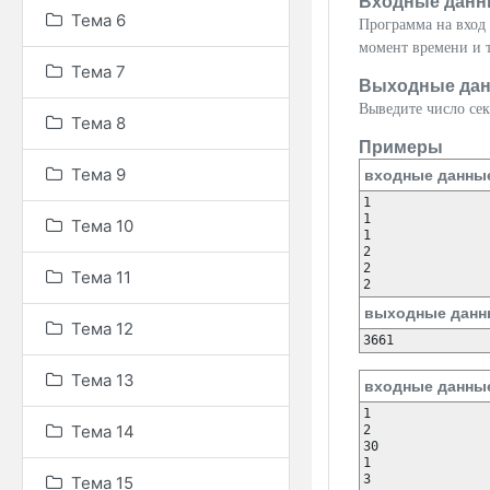
Входные данн
Тема 6
Программа на вход
момент времени и 
Тема 7
Выходные да
Выведите число се
Тема 8
Примеры
Тема 9
входные данны
1

1

Тема 10
1

2

2

Тема 11
выходные данн
Тема 12
Тема 13
входные данны
1

Тема 14
2

30

1

3

Тема 15