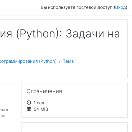
Вы используете гостевой доступ (
Вход
)
я (Python): Задачи на
рограммирования (Python)
Тема 1
Пропустить Ограничения
Ограничения
1 сек.
64 MiB
уты и
 не