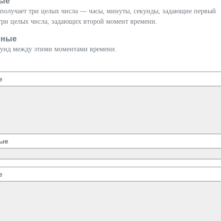
ые
 получает три целых числа — часы, минуты, секунды, задающие первый
три целых числа, задающих второй момент времени.
нные
кунд между этими моментами времени.
е
ые
е