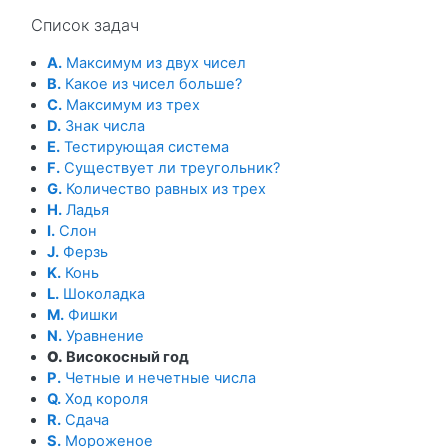
Пропустить Список задач
Список задач
A.
Максимум из двух чисел
B.
Какое из чисел больше?
C.
Максимум из трех
D.
Знак числа
E.
Тестирующая система
F.
Существует ли треугольник?
G.
Количество равных из трех
H.
Ладья
I.
Слон
J.
Ферзь
K.
Конь
L.
Шоколадка
M.
Фишки
N.
Уравнение
O.
Високосный год
P.
Четные и нечетные числа
Q.
Ход короля
R.
Сдача
S.
Мороженое