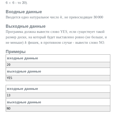
6
×
6
20
- то
).
6
×
6
20
Входные данные
30
000
Вводится одно натуральное число
, не превосходящее
k
k
30
000
Выходные данные
Программа должна вывести слово YES, если существует такой
размер доски, на который будет выставлено ровно (не больше, и
не меньше)
фишек, в противном случае - вывести слово NO.
k
k
Примеры
входные данные
выходные данные
входные данные
выходные данные