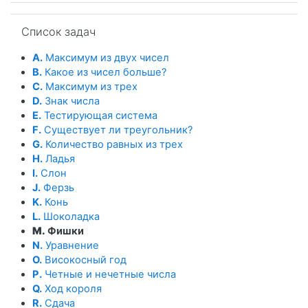
Пропустить Список задач
Список задач
A.
Максимум из двух чисел
B.
Какое из чисел больше?
C.
Максимум из трех
D.
Знак числа
E.
Тестирующая система
F.
Существует ли треугольник?
G.
Количество равных из трех
H.
Ладья
I.
Слон
J.
Ферзь
K.
Конь
L.
Шоколадка
M.
Фишки
N.
Уравнение
O.
Високосный год
P.
Четные и нечетные числа
Q.
Ход короля
R.
Сдача