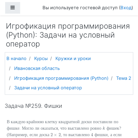
Перейти к основному содержанию
Боковая панель
Вы используете гостевой доступ (
Вход
)
Игрофикация программирования
(Python): Задачи на условный
оператор
В начало
Курсы
Кружки и уроки
Ивановская область
Игрофикация программирования (Python)
Тема 2
Задачи на условный оператор
Задача №259. Фишки
В каждую крайнюю клетку квадратной доски поставили по
фишке. Могло ли оказаться, что выставлено ровно
фишек?
k
k
2
×
2
4
(Например, если доска
, то выставлено
фишки, а если
2
×
2
4