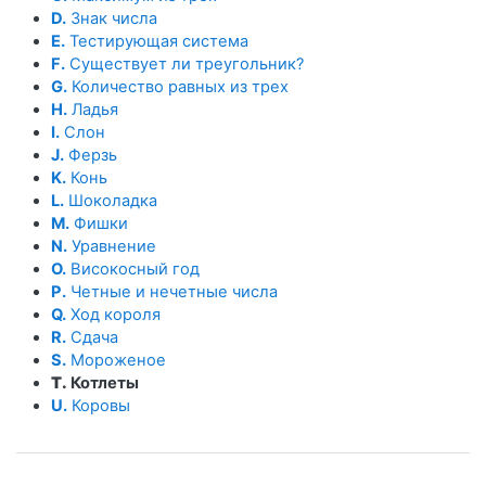
D.
Знак числа
E.
Тестирующая система
F.
Существует ли треугольник?
G.
Количество равных из трех
H.
Ладья
I.
Слон
J.
Ферзь
K.
Конь
L.
Шоколадка
M.
Фишки
N.
Уравнение
O.
Високосный год
P.
Четные и нечетные числа
Q.
Ход короля
R.
Сдача
S.
Мороженое
T.
Котлеты
U.
Коровы