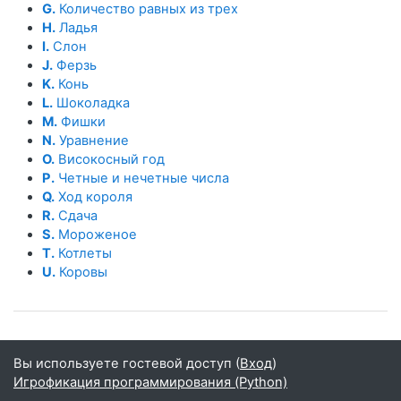
G.
Количество равных из трех
H.
Ладья
I.
Слон
J.
Ферзь
K.
Конь
L.
Шоколадка
M.
Фишки
N.
Уравнение
O.
Високосный год
P.
Четные и нечетные числа
Q.
Ход короля
R.
Сдача
S.
Мороженое
T.
Котлеты
U.
Коровы
Вы используете гостевой доступ (
Вход
)
Игрофикация программирования (Python)