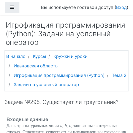
Перейти к основному содержанию
Боковая панель
Вы используете гостевой доступ (
Вход
)
Игрофикация программирования
(Python): Задачи на условный
оператор
В начало
Курсы
Кружки и уроки
Ивановская область
Игрофикация программирования (Python)
Тема 2
Задачи на условный оператор
Задача №295. Существует ли треугольник?
Входные данные
Даны три натуральных числа
a
,
b
,
c
, записанные в отдельных
строках. Определите, существует ли невырожденный треугольник