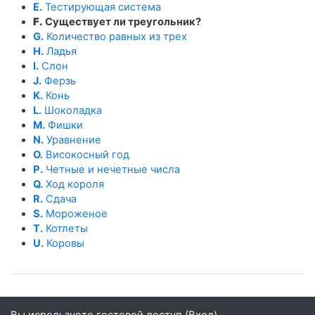
E.
Тестирующая система
F.
Существует ли треугольник?
G.
Количество равных из трех
H.
Ладья
I.
Слон
J.
Ферзь
K.
Конь
L.
Шоколадка
M.
Фишки
N.
Уравнение
O.
Високосный год
P.
Четные и нечетные числа
Q.
Ход короля
R.
Сдача
S.
Мороженое
T.
Котлеты
U.
Коровы